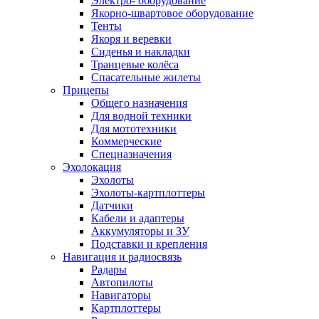
Электро- оборудование
Якорно-швартовое оборудование
Тенты
Якоря и веревки
Сиденья и накладки
Транцевые колёса
Спасательные жилеты
Прицепы
Общего назначения
Для водной техники
Для мототехники
Коммерческие
Спецназначения
Эхолокация
Эхолоты
Эхолоты-картплоттеры
Датчики
Кабели и адаптеры
Аккумуляторы и ЗУ
Подставки и крепления
Навигация и радиосвязь
Радары
Автопилоты
Навигаторы
Картплоттеры