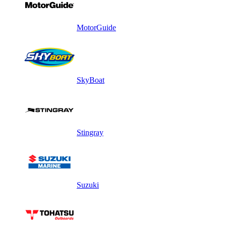
MotorGuide
SkyBoat
Stingray
Suzuki