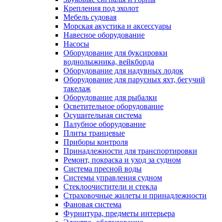
Крепления под эхолот
Мебель судовая
Морская акустика и аксессуары
Навесное оборудование
Насосы
Оборудование для буксировки
воднолыжника, вейкборда
Оборудование для надувных лодок
Оборудование для парусных яхт, бегучий
такелаж
Оборудование для рыбалки
Осветительное оборудование
Осушительная система
Палубное оборудование
Плиты транцевые
Приборы контроля
Принадлежности для транспортировки
Ремонт, покраска и уход за судном
Система пресной воды
Системы управления судном
Стеклоочистители и стекла
Страховочные жилеты и принадлежности
Фановая система
Фурнитура, предметы интерьера