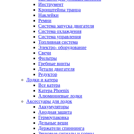
Инструмент
Кронштейны транца
Наклейки
Ремни
Система запуска двигателя
Система охлаждения
Система управления
Топливная система
Электро- оборудование
Свечи
Фильтры
Гребные винты
Детали двигателя
Редуктор
Лодки и катера
Все катера
Катера Phoenix
Алюминиевые лодки
Аксессуары для лодок
Аккумуляторы
Анодная защита
Гермоупаковка
Дельные вещи
Держатели спиннинга
Звуковые сигналы и горны