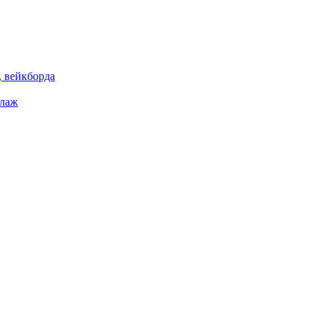
 вейкборда
елаж