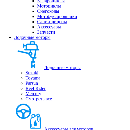
Квадроциклы
Мотоциклы
Снегоходы
Мотобуксировщики
Сани-прицепы
Аксессуары
Запчасти
Лодочные моторы
Лодочные моторы
Suzuki
Toyama
Parsun
Reef Rider
Mercury
Смотреть все
Аксессуары для моторов