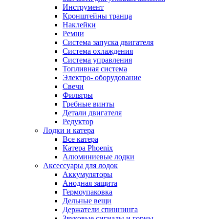
Инструмент
Кронштейны транца
Наклейки
Ремни
Система запуска двигателя
Система охлаждения
Система управления
Топливная система
Электро- оборудование
Свечи
Фильтры
Гребные винты
Детали двигателя
Редуктор
Лодки и катера
Все катера
Катера Phoenix
Алюминиевые лодки
Аксессуары для лодок
Аккумуляторы
Анодная защита
Гермоупаковка
Дельные вещи
Держатели спиннинга
Звуковые сигналы и горны