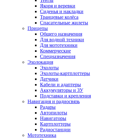
Тенты
Якоря и веревки
Сиденья и накладки
Транцевые колёса
Спасательные жилеты
Прицепы
Общего назначения
Для водной техники
Для мототехники
Коммерческие
Спецназначения
Эхолокация
Эхолоты
Эхолоты-картплоттеры
Датчики
Кабели и адаптеры
Аккумуляторы и ЗУ
Подставки и крепления
Навигация и радиосвязь
Радары
Автопилоты
Навигаторы
Картплоттеры
Радиостанции
Мототехника