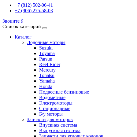
+7 (812) 502-06-41
+7 (906) 275-58-03
Звоните
0
Список категорий
Каталог
Лодочные моторы
Suzuki
Toyama
Parsun
Reef Rider
Mercury
Tohatsu
Yamaha
Honda
Подвесные бензиновые
Водомётные
Электромоторы
Стационарные
Б/у моторы
Запчасти для моторов
Впускная система
Выпускная система
Запчасти для угловых колонок