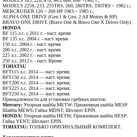
MODELS 165, 228, 470, 485, 888, 898 ~1982 г.;
MODELS 225S, 233, 255TRS, 260, 280TRS, 330TRS ~ 1982 г.;
MERCRUISER 120 ~ 260 HP 1983 ~ 1985 г.;
ALPHA ONE DRIVE (Gen.1 & Gen. 2 All Motors & HP)
BRAVO ONE DRIVE (Bravo One & Bravo One X Drives Only)
HONDA
BF 115 л.с. с 2011 г. - наст. время
BF 135 л.с. 2004 г. - наст. время
150 л.с. 2004 г. - наст. время
200 л.с. 2002 г. - наст. время
225 л.с. 2002 г. - наст. время
250 л.с. 2012 г. - наст. Время
TOHATSU
BFT115 л.с. 2014 — наст. время;
BFT150 л.с. 2014 — наст. время;
BFT200 л.с. 2014 — наст. время;
BFT225 л.с. 2014 — наст. время;
BFT250 л.с. 2014 — наст. время.
Принадлежности для установки гребных винтов:
Mercury:
Упорная шайба METW; Прижимная шайба MESP
Шайба MEWS; Гайка MDNT; Шплинт EPIN.
HONDA:
Упорная шайба HETW; Прижимная шайба HESP;
Гайка YENT; Шплинт EPIN.
TOHATSU:
ТОЛЬКО ОРИГИНАЛЬНЫЙ КОМПЛЕКТ.