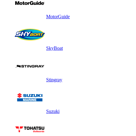
MotorGuide
SkyBoat
Stingray
Suzuki