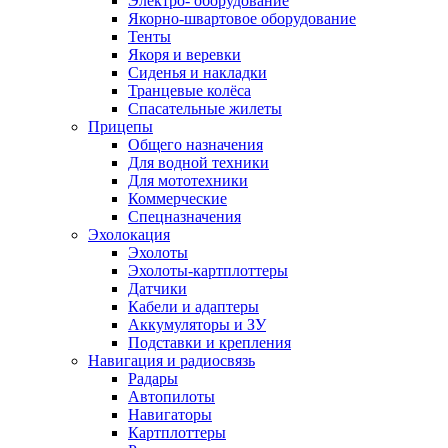
Электро- оборудование
Якорно-швартовое оборудование
Тенты
Якоря и веревки
Сиденья и накладки
Транцевые колёса
Спасательные жилеты
Прицепы
Общего назначения
Для водной техники
Для мототехники
Коммерческие
Спецназначения
Эхолокация
Эхолоты
Эхолоты-картплоттеры
Датчики
Кабели и адаптеры
Аккумуляторы и ЗУ
Подставки и крепления
Навигация и радиосвязь
Радары
Автопилоты
Навигаторы
Картплоттеры