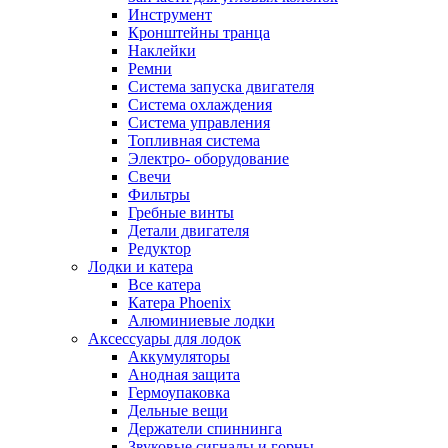
Инструмент
Кронштейны транца
Наклейки
Ремни
Система запуска двигателя
Система охлаждения
Система управления
Топливная система
Электро- оборудование
Свечи
Фильтры
Гребные винты
Детали двигателя
Редуктор
Лодки и катера
Все катера
Катера Phoenix
Алюминиевые лодки
Аксессуары для лодок
Аккумуляторы
Анодная защита
Гермоупаковка
Дельные вещи
Держатели спиннинга
Звуковые сигналы и горны