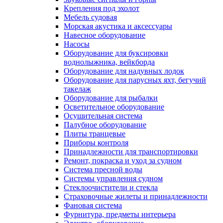
Крепления под эхолот
Мебель судовая
Морская акустика и аксессуары
Навесное оборудование
Насосы
Оборудование для буксировки
воднолыжника, вейкборда
Оборудование для надувных лодок
Оборудование для парусных яхт, бегучий
такелаж
Оборудование для рыбалки
Осветительное оборудование
Осушительная система
Палубное оборудование
Плиты транцевые
Приборы контроля
Принадлежности для транспортировки
Ремонт, покраска и уход за судном
Система пресной воды
Системы управления судном
Стеклоочистители и стекла
Страховочные жилеты и принадлежности
Фановая система
Фурнитура, предметы интерьера