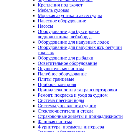
Крепления под эхолот
Мебель судовая
Морская акустика и аксессуары
Навесное оборудование
Насосы
Оборудование для буксировки
воднолыжника, вейкборда
Оборудование для надувных лодок
Оборудование для парусных яхт, бегучий
такелаж
Оборудование для рыбалки
Осветительное оборудование
Осушительная система
Палубное оборудование
Плиты транцевые
Приборы контроля
Принадлежности для транспортировки
Ремонт, покраска и уход за судном
Система пресной воды
Системы управления судном
Стеклоочистители и стекла
Страховочные жилеты и принадлежности
Фановая система
Фурнитура, предметы интерьера