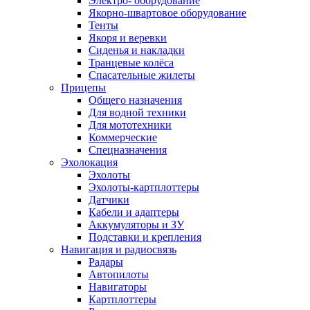
Электро- оборудование
Якорно-швартовое оборудование
Тенты
Якоря и веревки
Сиденья и накладки
Транцевые колёса
Спасательные жилеты
Прицепы
Общего назначения
Для водной техники
Для мототехники
Коммерческие
Спецназначения
Эхолокация
Эхолоты
Эхолоты-картплоттеры
Датчики
Кабели и адаптеры
Аккумуляторы и ЗУ
Подставки и крепления
Навигация и радиосвязь
Радары
Автопилоты
Навигаторы
Картплоттеры