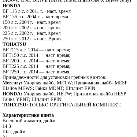
BRAVO ONE DRIVE (Bravo One & Bravo One X Drives Only)
HONDA
BF 115 л.с. с 2011 г. - наст. время
BF 135 л.с. 2004 г. - наст. время
150 л.с. 2004 г. - наст. время
200 л.с. 2002 г. - наст. время
225 л.с. 2002 г. - наст. время
250 л.с. 2012 г. - наст. Время
TOHATSU
BFT115 л.с. 2014 — наст. время;
BFT150 л.с. 2014 — наст. время;
BFT200 л.с. 2014 — наст. время;
BFT225 л.с. 2014 — наст. время;
BFT250 л.с. 2014 — наст. время.
Принадлежности для установки гребных винтов:
Mercury:
Упорная шайба METW; Прижимная шайба MESP
Шайба MEWS; Гайка MDNT; Шплинт EPIN.
HONDA:
Упорная шайба HETW; Прижимная шайба HESP;
Гайка YENT; Шплинт EPIN.
TOHATSU:
ТОЛЬКО ОРИГИНАЛЬНЫЙ КОМПЛЕКТ.
Характеристики винта
Внешний диаметр, дюйм
14.3
Шаг, дюйм