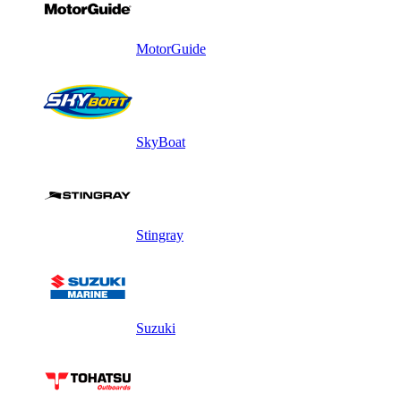
MotorGuide
SkyBoat
Stingray
Suzuki