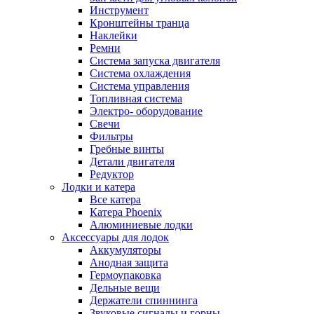
Инструмент
Кронштейны транца
Наклейки
Ремни
Система запуска двигателя
Система охлаждения
Система управления
Топливная система
Электро- оборудование
Свечи
Фильтры
Гребные винты
Детали двигателя
Редуктор
Лодки и катера
Все катера
Катера Phoenix
Алюминиевые лодки
Аксессуары для лодок
Аккумуляторы
Анодная защита
Гермоупаковка
Дельные вещи
Держатели спиннинга
Звуковые сигналы и горны