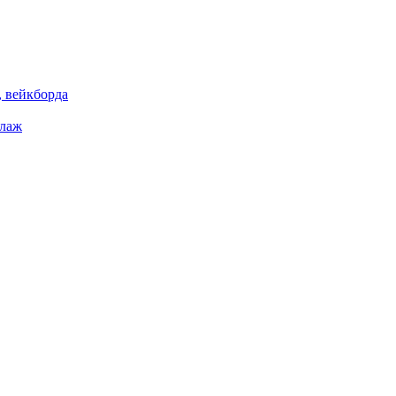
 вейкборда
елаж