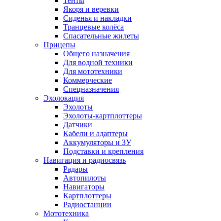
Тенты
Якоря и веревки
Сиденья и накладки
Транцевые колёса
Спасательные жилеты
Прицепы
Общего назначения
Для водной техники
Для мототехники
Коммерческие
Спецназначения
Эхолокация
Эхолоты
Эхолоты-картплоттеры
Датчики
Кабели и адаптеры
Аккумуляторы и ЗУ
Подставки и крепления
Навигация и радиосвязь
Радары
Автопилоты
Навигаторы
Картплоттеры
Радиостанции
Мототехника