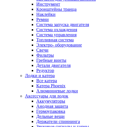
Инструмент
Кронштейны транца
Наклейки
Ремни
Система запуска двигателя
Система охлаждения
Система управления
Топливная система
Электро- оборудование
Свечи
Фильтры
Гребные винты
Детали двигателя
Редуктор
Лодки и катера
Все катера
Катера Phoenix
Алюминиевые лодки
Аксессуары для лодок
Аккумуляторы
Анодная защита
Гермоупаковка
Дельные вещи
Держатели спиннинга
Звуковые сигналы и горны