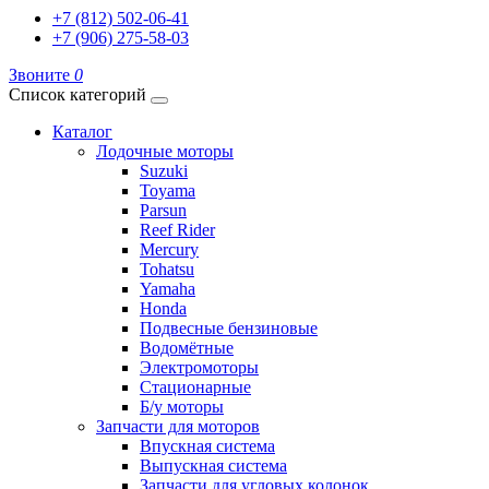
+7 (812) 502-06-41
+7 (906) 275-58-03
Звоните
0
Список категорий
Каталог
Лодочные моторы
Suzuki
Toyama
Parsun
Reef Rider
Mercury
Tohatsu
Yamaha
Honda
Подвесные бензиновые
Водомётные
Электромоторы
Стационарные
Б/у моторы
Запчасти для моторов
Впускная система
Выпускная система
Запчасти для угловых колонок