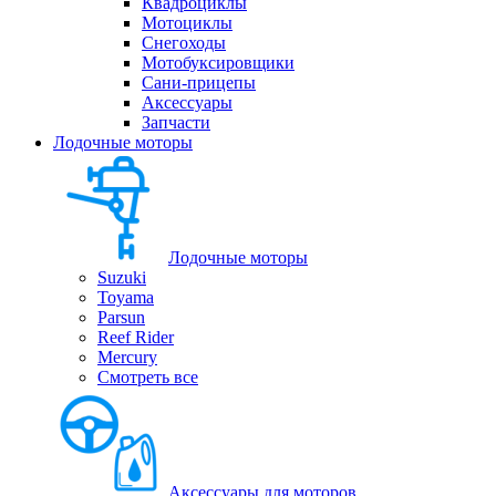
Квадроциклы
Мотоциклы
Снегоходы
Мотобуксировщики
Сани-прицепы
Аксессуары
Запчасти
Лодочные моторы
Лодочные моторы
Suzuki
Toyama
Parsun
Reef Rider
Mercury
Смотреть все
Аксессуары для моторов