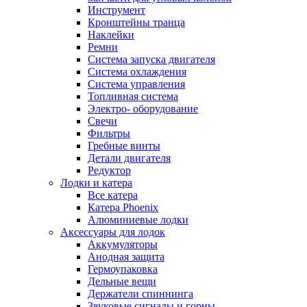
Инструмент
Кронштейны транца
Наклейки
Ремни
Система запуска двигателя
Система охлаждения
Система управления
Топливная система
Электро- оборудование
Свечи
Фильтры
Гребные винты
Детали двигателя
Редуктор
Лодки и катера
Все катера
Катера Phoenix
Алюминиевые лодки
Аксессуары для лодок
Аккумуляторы
Анодная защита
Гермоупаковка
Дельные вещи
Держатели спиннинга
Звуковые сигналы и горны