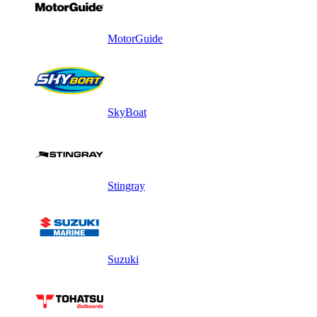
MotorGuide
SkyBoat
Stingray
Suzuki