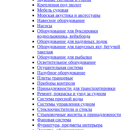
Крепления под эхолот
Мебель судовая
Морская акустика и аксессуары
Навесное оборудование
Насосы
Оборудование для буксировки
воднолыжника, вейкборда
Оборудование для надувных лодок
Оборудование для парусных яхт, бегучий
такелаж
Оборудование для рыбалки
Осветительное оборудование
Осушительная система
Палубное оборудование
Плиты транцевые
Приборы контроля
Принадлежности для транспортировки
Ремонт, покраска и уход за судном
Система пресной воды
Системы управления судном
Стеклоочистители и стекла
Страховочные жилеты и принадлежности
Фановая система
Фурнитура, предметы интерьера