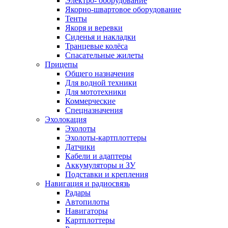
Электро- оборудование
Якорно-швартовое оборудование
Тенты
Якоря и веревки
Сиденья и накладки
Транцевые колёса
Спасательные жилеты
Прицепы
Общего назначения
Для водной техники
Для мототехники
Коммерческие
Спецназначения
Эхолокация
Эхолоты
Эхолоты-картплоттеры
Датчики
Кабели и адаптеры
Аккумуляторы и ЗУ
Подставки и крепления
Навигация и радиосвязь
Радары
Автопилоты
Навигаторы
Картплоттеры