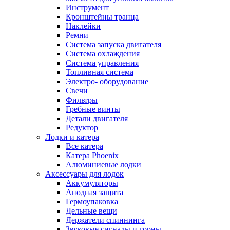
Инструмент
Кронштейны транца
Наклейки
Ремни
Система запуска двигателя
Система охлаждения
Система управления
Топливная система
Электро- оборудование
Свечи
Фильтры
Гребные винты
Детали двигателя
Редуктор
Лодки и катера
Все катера
Катера Phoenix
Алюминиевые лодки
Аксессуары для лодок
Аккумуляторы
Анодная защита
Гермоупаковка
Дельные вещи
Держатели спиннинга
Звуковые сигналы и горны