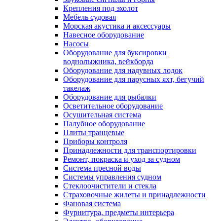
Крепления под эхолот
Мебель судовая
Морская акустика и аксессуары
Навесное оборудование
Насосы
Оборудование для буксировки
воднолыжника, вейкборда
Оборудование для надувных лодок
Оборудование для парусных яхт, бегучий
такелаж
Оборудование для рыбалки
Осветительное оборудование
Осушительная система
Палубное оборудование
Плиты транцевые
Приборы контроля
Принадлежности для транспортировки
Ремонт, покраска и уход за судном
Система пресной воды
Системы управления судном
Стеклоочистители и стекла
Страховочные жилеты и принадлежности
Фановая система
Фурнитура, предметы интерьера