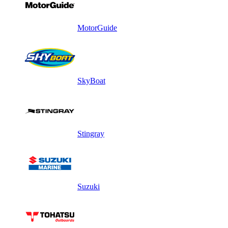
MotorGuide
SkyBoat
Stingray
Suzuki