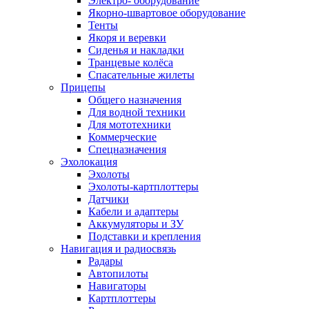
Электро- оборудование
Якорно-швартовое оборудование
Тенты
Якоря и веревки
Сиденья и накладки
Транцевые колёса
Спасательные жилеты
Прицепы
Общего назначения
Для водной техники
Для мототехники
Коммерческие
Спецназначения
Эхолокация
Эхолоты
Эхолоты-картплоттеры
Датчики
Кабели и адаптеры
Аккумуляторы и ЗУ
Подставки и крепления
Навигация и радиосвязь
Радары
Автопилоты
Навигаторы
Картплоттеры