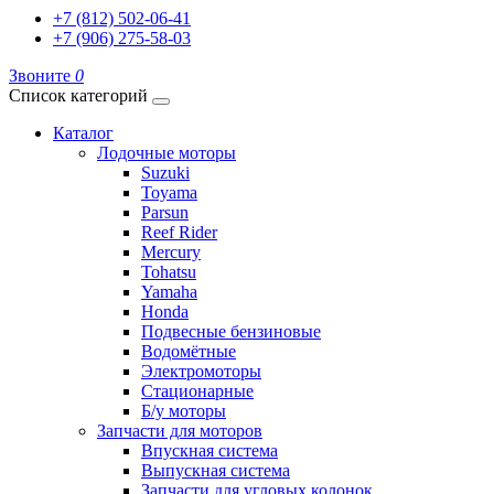
+7 (812) 502-06-41
+7 (906) 275-58-03
Звоните
0
Список категорий
Каталог
Лодочные моторы
Suzuki
Toyama
Parsun
Reef Rider
Mercury
Tohatsu
Yamaha
Honda
Подвесные бензиновые
Водомётные
Электромоторы
Стационарные
Б/у моторы
Запчасти для моторов
Впускная система
Выпускная система
Запчасти для угловых колонок