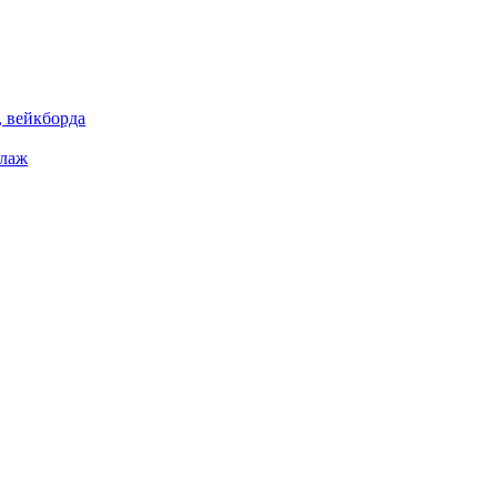
 вейкборда
елаж