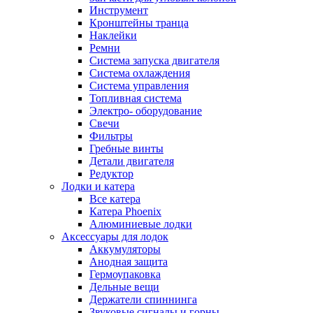
Инструмент
Кронштейны транца
Наклейки
Ремни
Система запуска двигателя
Система охлаждения
Система управления
Топливная система
Электро- оборудование
Свечи
Фильтры
Гребные винты
Детали двигателя
Редуктор
Лодки и катера
Все катера
Катера Phoenix
Алюминиевые лодки
Аксессуары для лодок
Аккумуляторы
Анодная защита
Гермоупаковка
Дельные вещи
Держатели спиннинга
Звуковые сигналы и горны