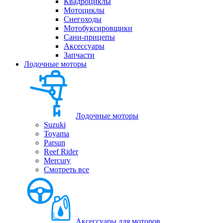
Квадроциклы
Мотоциклы
Снегоходы
Мотобуксировщики
Сани-прицепы
Аксессуары
Запчасти
Лодочные моторы
Лодочные моторы
Suzuki
Toyama
Parsun
Reef Rider
Mercury
Смотреть все
Аксессуары для моторов