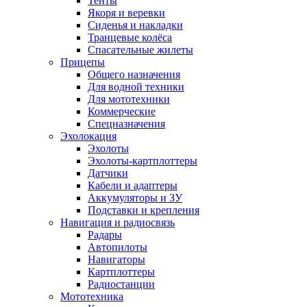
Тенты
Якоря и веревки
Сиденья и накладки
Транцевые колёса
Спасательные жилеты
Прицепы
Общего назначения
Для водной техники
Для мототехники
Коммерческие
Спецназначения
Эхолокация
Эхолоты
Эхолоты-картплоттеры
Датчики
Кабели и адаптеры
Аккумуляторы и ЗУ
Подставки и крепления
Навигация и радиосвязь
Радары
Автопилоты
Навигаторы
Картплоттеры
Радиостанции
Мототехника