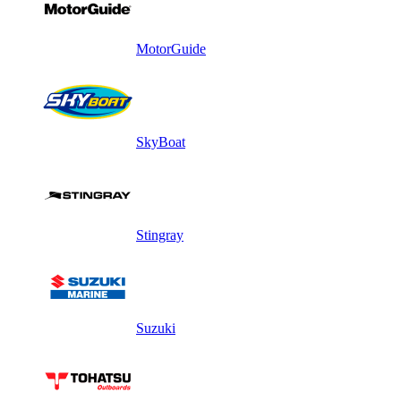
MotorGuide
SkyBoat
Stingray
Suzuki