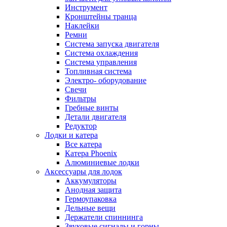
Инструмент
Кронштейны транца
Наклейки
Ремни
Система запуска двигателя
Система охлаждения
Система управления
Топливная система
Электро- оборудование
Свечи
Фильтры
Гребные винты
Детали двигателя
Редуктор
Лодки и катера
Все катера
Катера Phoenix
Алюминиевые лодки
Аксессуары для лодок
Аккумуляторы
Анодная защита
Гермоупаковка
Дельные вещи
Держатели спиннинга
Звуковые сигналы и горны