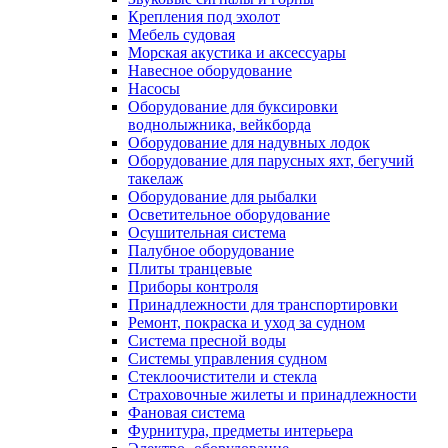
Крепления под эхолот
Мебель судовая
Морская акустика и аксессуары
Навесное оборудование
Насосы
Оборудование для буксировки
воднолыжника, вейкборда
Оборудование для надувных лодок
Оборудование для парусных яхт, бегучий
такелаж
Оборудование для рыбалки
Осветительное оборудование
Осушительная система
Палубное оборудование
Плиты транцевые
Приборы контроля
Принадлежности для транспортировки
Ремонт, покраска и уход за судном
Система пресной воды
Системы управления судном
Стеклоочистители и стекла
Страховочные жилеты и принадлежности
Фановая система
Фурнитура, предметы интерьера