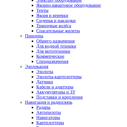
Электро- оборудование
Якорно-швартовое оборудование
Тенты
Якоря и веревки
Сиденья и накладки
Транцевые колёса
Спасательные жилеты
Прицепы
Общего назначения
Для водной техники
Для мототехники
Коммерческие
Спецназначения
Эхолокация
Эхолоты
Эхолоты-картплоттеры
Датчики
Кабели и адаптеры
Аккумуляторы и ЗУ
Подставки и крепления
Навигация и радиосвязь
Радары
Автопилоты
Навигаторы
Картплоттеры