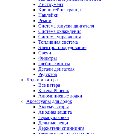
Инструмент
Кронштейны транца
Наклейки
Ремни
Система запуска двигателя
Система охлаждения
Система управления
Топливная система
Электро- оборудование
Свечи
Фильтры
Гребные винты
Детали двигателя
Редуктор
Лодки и катера
Все катера
Катера Phoenix
Алюминиевые лодки
Аксессуары для лодок
Аккумуляторы
Анодная защита
Гермоупаковка
Дельные вещи
Держатели спиннинга
Звуковые сигналы и горны