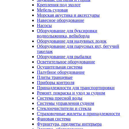
Крепления под эхолот
Мебель судовая
Морская акустика и аксессуары
Навесное оборудование
Насосы
Оборудование для буксировки
воднолыжника, вейкборда
Оборудование для надувных лодок
Оборудование для парусных яхт, бегучий
такелаж
Оборудование для рыбалки
Осветительное оборудование
Осушительная система
Палубное оборудование
Плиты транцевые
Приборы контроля
Принадлежности для транспортировки
Ремонт, покраска и уход за судном
Система пресной воды
Системы управления судном
Стеклоочистители и стекла
Страховочные жилеты и принадлежности
Фановая система
Фурнитура, предметы интерьера