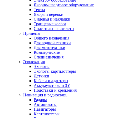
Электро- оборудование
Якорно-швартовое оборудование
Тенты
Якоря и веревки
Сиденья и накладки
Транцевые колёса
Спасательные жилеты
Прицепы
Общего назначения
Для водной техники
Для мототехники
Коммерческие
Спецназначения
Эхолокация
Эхолоты
Эхолоты-картплоттеры
Датчики
Кабели и адаптеры
Аккумуляторы и ЗУ
Подставки и крепления
Навигация и радиосвязь
Радары
Автопилоты
Навигаторы
Картплоттеры