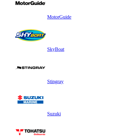
MotorGuide
SkyBoat
Stingray
Suzuki