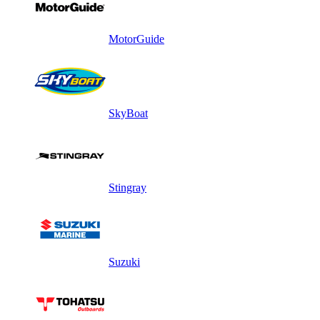
MotorGuide
SkyBoat
Stingray
Suzuki