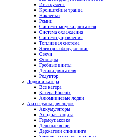
Инструмент
Кронштейны транца
Наклейки
Ремни
Система запуска двигателя
Система охлаждения
Система управления
Топливная система
Электро- оборудование
Свечи
Фильтры
Гребные винты
Детали двигателя
Редуктор
Лодки и катера
Все катера
Катера Phoenix
Алюминиевые лодки
Аксессуары для лодок
Аккумуляторы
Анодная защита
Гермоупаковка
Дельные вещи
Держатели спиннинга
Звуковые сигналы и горны