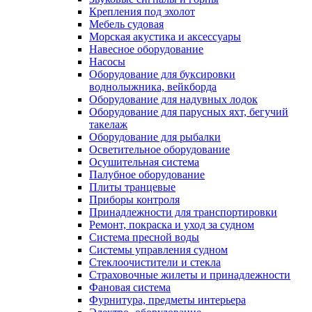
Крепления под эхолот
Мебель судовая
Морская акустика и аксессуары
Навесное оборудование
Насосы
Оборудование для буксировки
воднолыжника, вейкборда
Оборудование для надувных лодок
Оборудование для парусных яхт, бегучий
такелаж
Оборудование для рыбалки
Осветительное оборудование
Осушительная система
Палубное оборудование
Плиты транцевые
Приборы контроля
Принадлежности для транспортировки
Ремонт, покраска и уход за судном
Система пресной воды
Системы управления судном
Стеклоочистители и стекла
Страховочные жилеты и принадлежности
Фановая система
Фурнитура, предметы интерьера