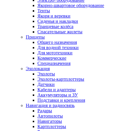
Электро- оборудование
Якорно-швартовое оборудование
Тенты
Якоря и веревки
Сиденья и накладки
Транцевые колёса
Спасательные жилеты
Прицепы
Общего назначения
Для водной техники
Для мототехники
Коммерческие
Спецназначения
Эхолокация
Эхолоты
Эхолоты-картплоттеры
Датчики
Кабели и адаптеры
Аккумуляторы и ЗУ
Подставки и крепления
Навигация и радиосвязь
Радары
Автопилоты
Навигаторы
Картплоттеры