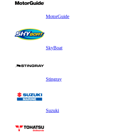
MotorGuide
SkyBoat
Stingray
Suzuki