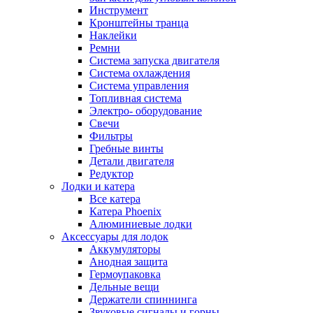
Инструмент
Кронштейны транца
Наклейки
Ремни
Система запуска двигателя
Система охлаждения
Система управления
Топливная система
Электро- оборудование
Свечи
Фильтры
Гребные винты
Детали двигателя
Редуктор
Лодки и катера
Все катера
Катера Phoenix
Алюминиевые лодки
Аксессуары для лодок
Аккумуляторы
Анодная защита
Гермоупаковка
Дельные вещи
Держатели спиннинга
Звуковые сигналы и горны