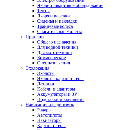
Электро- оборудование
Якорно-швартовое оборудование
Тенты
Якоря и веревки
Сиденья и накладки
Транцевые колёса
Спасательные жилеты
Прицепы
Общего назначения
Для водной техники
Для мототехники
Коммерческие
Спецназначения
Эхолокация
Эхолоты
Эхолоты-картплоттеры
Датчики
Кабели и адаптеры
Аккумуляторы и ЗУ
Подставки и крепления
Навигация и радиосвязь
Радары
Автопилоты
Навигаторы
Картплоттеры