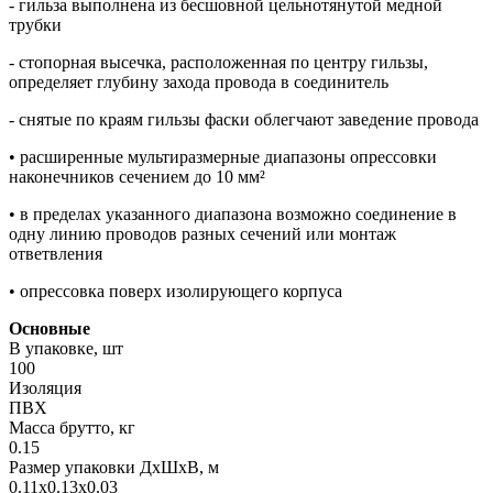
- гильза выполнена из бесшовной цельнотянутой медной
трубки
- стопорная высечка, расположенная по центру гильзы,
определяет глубину захода провода в соединитель
- снятые по краям гильзы фаски облегчают заведение провода
• расширенные мультиразмерные диапазоны опрессовки
наконечников сечением до 10 мм²
• в пределах указанного диапазона возможно соединение в
одну линию проводов разных сечений или монтаж
ответвления
• опрессовка поверх изолирующего корпуса
Основные
В упаковке, шт
100
Изоляция
ПВХ
Масса брутто, кг
0.15
Размер упаковки ДхШхВ, м
0.11x0.13x0.03