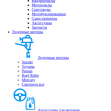
Квадроциклы
Мотоциклы
Снегоходы
Мотобуксировщики
Сани-прицепы
Аксессуары
Запчасти
Лодочные моторы
Лодочные моторы
Suzuki
Toyama
Parsun
Reef Rider
Mercury
Смотреть все
Аксессуары для моторов