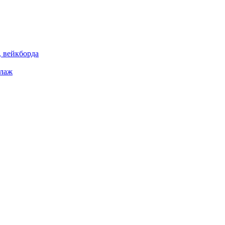
 вейкборда
елаж