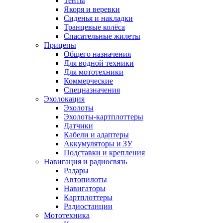
Тенты
Якоря и веревки
Сиденья и накладки
Транцевые колёса
Спасательные жилеты
Прицепы
Общего назначения
Для водной техники
Для мототехники
Коммерческие
Спецназначения
Эхолокация
Эхолоты
Эхолоты-картплоттеры
Датчики
Кабели и адаптеры
Аккумуляторы и ЗУ
Подставки и крепления
Навигация и радиосвязь
Радары
Автопилоты
Навигаторы
Картплоттеры
Радиостанции
Мототехника