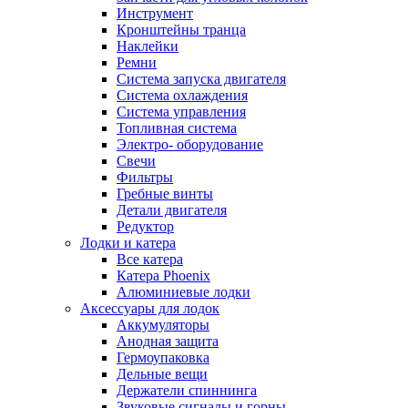
Инструмент
Кронштейны транца
Наклейки
Ремни
Система запуска двигателя
Система охлаждения
Система управления
Топливная система
Электро- оборудование
Свечи
Фильтры
Гребные винты
Детали двигателя
Редуктор
Лодки и катера
Все катера
Катера Phoenix
Алюминиевые лодки
Аксессуары для лодок
Аккумуляторы
Анодная защита
Гермоупаковка
Дельные вещи
Держатели спиннинга
Звуковые сигналы и горны