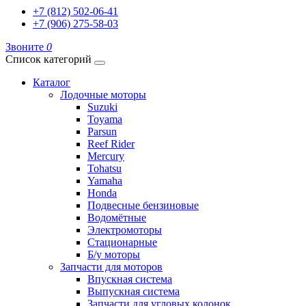
+7 (812) 502-06-41
+7 (906) 275-58-03
Звоните
0
Список категорий
Каталог
Лодочные моторы
Suzuki
Toyama
Parsun
Reef Rider
Mercury
Tohatsu
Yamaha
Honda
Подвесные бензиновые
Водомётные
Электромоторы
Стационарные
Б/у моторы
Запчасти для моторов
Впускная система
Выпускная система
Запчасти для угловых колонок