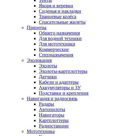
Тенты
Якоря и веревки
Сиденья и накладки
Транцевые колёса
Спасательные жилеты
Прицепы
Общего назначения
Для водной техники
Для мототехники
Коммерческие
Спецназначения
Эхолокация
Эхолоты
Эхолоты-картплоттеры
Датчики
Кабели и адаптеры
Аккумуляторы и ЗУ
Подставки и крепления
Навигация и радиосвязь
Радары
Автопилоты
Навигаторы
Картплоттеры
Радиостанции
Мототехника