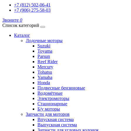
+7 (812) 502-06-41
+7 (906) 275-58-03
Звоните
0
Список категорий
Каталог
Лодочные моторы
Suzuki
Toyama
Parsun
Reef Rider
Mercury
Tohatsu
Yamaha
Honda
Подвесные бензиновые
Водомётные
Электромоторы
Стационарные
Б/у моторы
Запчасти для моторов
Впускная система
Выпускная система
Запчасти для угловых колонок