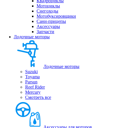
Квадроциклы
Мотоциклы
Снегоходы
Мотобуксировщики
Сани-прицепы
Аксессуары
Запчасти
Лодочные моторы
Лодочные моторы
Suzuki
Toyama
Parsun
Reef Rider
Mercury
Смотреть все
Аксессуары для моторов