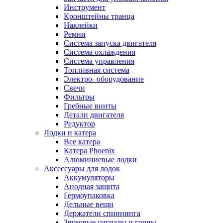
Инструмент
Кронштейны транца
Наклейки
Ремни
Система запуска двигателя
Система охлаждения
Система управления
Топливная система
Электро- оборудование
Свечи
Фильтры
Гребные винты
Детали двигателя
Редуктор
Лодки и катера
Все катера
Катера Phoenix
Алюминиевые лодки
Аксессуары для лодок
Аккумуляторы
Анодная защита
Гермоупаковка
Дельные вещи
Держатели спиннинга
Звуковые сигналы и горны