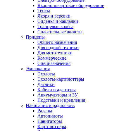
Электро- оборудование
Якорно-швартовое оборудование
Тенты
Якоря и веревки
Сиденья и накладки
Транцевые колёса
Спасательные жилеты
Прицепы
Общего назначения
Для водной техники
Для мототехники
Коммерческие
Спецназначения
Эхолокация
Эхолоты
Эхолоты-картплоттеры
Датчики
Кабели и адаптеры
Аккумуляторы и ЗУ
Подставки и крепления
Навигация и радиосвязь
Радары
Автопилоты
Навигаторы
Картплоттеры