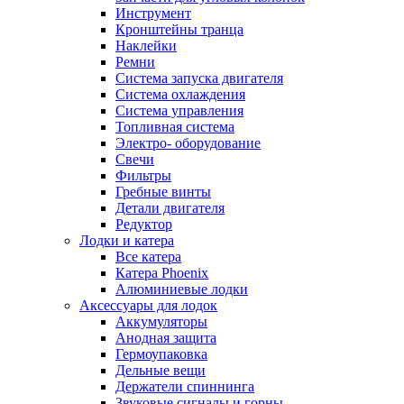
Инструмент
Кронштейны транца
Наклейки
Ремни
Система запуска двигателя
Система охлаждения
Система управления
Топливная система
Электро- оборудование
Свечи
Фильтры
Гребные винты
Детали двигателя
Редуктор
Лодки и катера
Все катера
Катера Phoenix
Алюминиевые лодки
Аксессуары для лодок
Аккумуляторы
Анодная защита
Гермоупаковка
Дельные вещи
Держатели спиннинга
Звуковые сигналы и горны