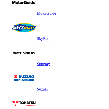
MotorGuide
SkyBoat
Stingray
Suzuki