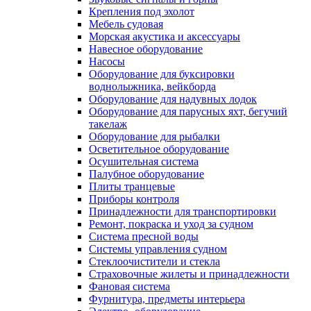
Крепления под эхолот
Мебель судовая
Морская акустика и аксессуары
Навесное оборудование
Насосы
Оборудование для буксировки
воднолыжника, вейкборда
Оборудование для надувных лодок
Оборудование для парусных яхт, бегучий
такелаж
Оборудование для рыбалки
Осветительное оборудование
Осушительная система
Палубное оборудование
Плиты транцевые
Приборы контроля
Принадлежности для транспортировки
Ремонт, покраска и уход за судном
Система пресной воды
Системы управления судном
Стеклоочистители и стекла
Страховочные жилеты и принадлежности
Фановая система
Фурнитура, предметы интерьера