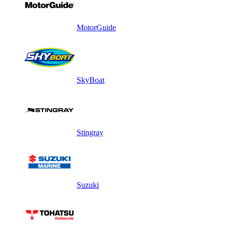
MotorGuide
SkyBoat
Stingray
Suzuki