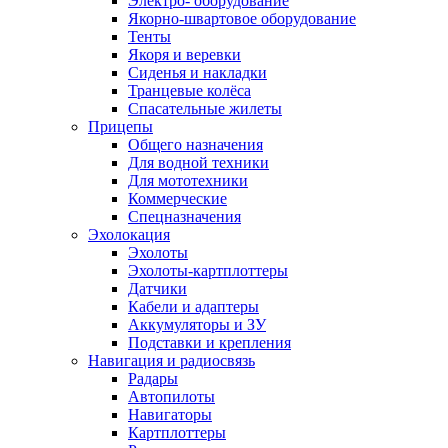
Электро- оборудование
Якорно-швартовое оборудование
Тенты
Якоря и веревки
Сиденья и накладки
Транцевые колёса
Спасательные жилеты
Прицепы
Общего назначения
Для водной техники
Для мототехники
Коммерческие
Спецназначения
Эхолокация
Эхолоты
Эхолоты-картплоттеры
Датчики
Кабели и адаптеры
Аккумуляторы и ЗУ
Подставки и крепления
Навигация и радиосвязь
Радары
Автопилоты
Навигаторы
Картплоттеры