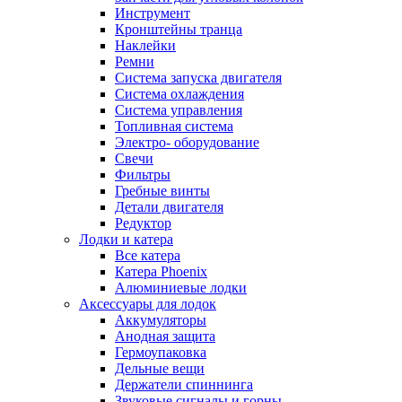
Инструмент
Кронштейны транца
Наклейки
Ремни
Система запуска двигателя
Система охлаждения
Система управления
Топливная система
Электро- оборудование
Свечи
Фильтры
Гребные винты
Детали двигателя
Редуктор
Лодки и катера
Все катера
Катера Phoenix
Алюминиевые лодки
Аксессуары для лодок
Аккумуляторы
Анодная защита
Гермоупаковка
Дельные вещи
Держатели спиннинга
Звуковые сигналы и горны