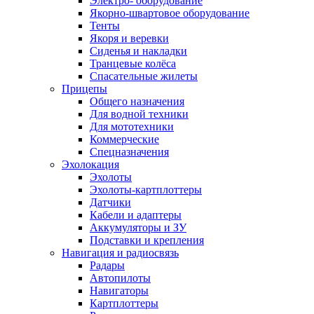
Электро- оборудование
Якорно-швартовое оборудование
Тенты
Якоря и веревки
Сиденья и накладки
Транцевые колёса
Спасательные жилеты
Прицепы
Общего назначения
Для водной техники
Для мототехники
Коммерческие
Спецназначения
Эхолокация
Эхолоты
Эхолоты-картплоттеры
Датчики
Кабели и адаптеры
Аккумуляторы и ЗУ
Подставки и крепления
Навигация и радиосвязь
Радары
Автопилоты
Навигаторы
Картплоттеры