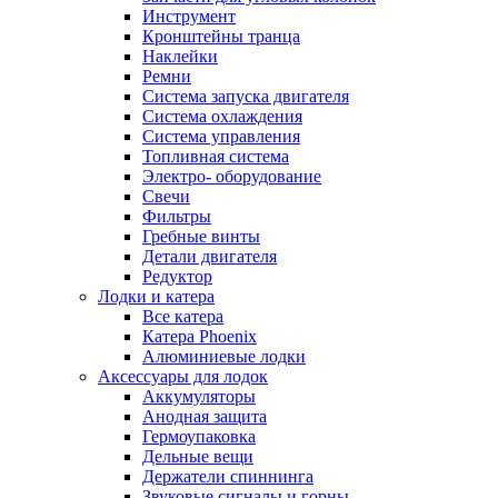
Инструмент
Кронштейны транца
Наклейки
Ремни
Система запуска двигателя
Система охлаждения
Система управления
Топливная система
Электро- оборудование
Свечи
Фильтры
Гребные винты
Детали двигателя
Редуктор
Лодки и катера
Все катера
Катера Phoenix
Алюминиевые лодки
Аксессуары для лодок
Аккумуляторы
Анодная защита
Гермоупаковка
Дельные вещи
Держатели спиннинга
Звуковые сигналы и горны