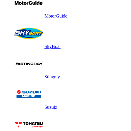
MotorGuide
SkyBoat
Stingray
Suzuki