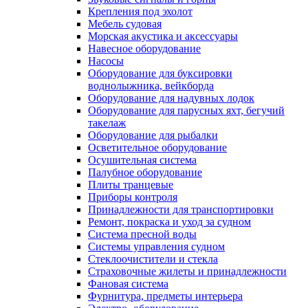
Крепления под эхолот
Мебель судовая
Морская акустика и аксессуары
Навесное оборудование
Насосы
Оборудование для буксировки
воднолыжника, вейкборда
Оборудование для надувных лодок
Оборудование для парусных яхт, бегучий
такелаж
Оборудование для рыбалки
Осветительное оборудование
Осушительная система
Палубное оборудование
Плиты транцевые
Приборы контроля
Принадлежности для транспортировки
Ремонт, покраска и уход за судном
Система пресной воды
Системы управления судном
Стеклоочистители и стекла
Страховочные жилеты и принадлежности
Фановая система
Фурнитура, предметы интерьера