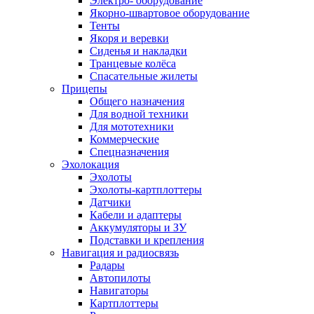
Электро- оборудование
Якорно-швартовое оборудование
Тенты
Якоря и веревки
Сиденья и накладки
Транцевые колёса
Спасательные жилеты
Прицепы
Общего назначения
Для водной техники
Для мототехники
Коммерческие
Спецназначения
Эхолокация
Эхолоты
Эхолоты-картплоттеры
Датчики
Кабели и адаптеры
Аккумуляторы и ЗУ
Подставки и крепления
Навигация и радиосвязь
Радары
Автопилоты
Навигаторы
Картплоттеры