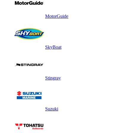
MotorGuide
SkyBoat
Stingray
Suzuki