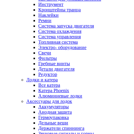
Инструмент
Кронштейны транца
Наклейки
Ремни
Система запуска двигателя
Система охлаждения
Система управления
Топливная система
Электро- оборудование
Свечи
Фильтры
Гребные винты
Детали двигателя
Редуктор
Лодки и катера
Все катера
Катера Phoenix
Алюминиевые лодки
Аксессуары для лодок
Аккумуляторы
Анодная защита
Гермоупаковка
Дельные вещи
Держатели спиннинга
Звуковые сигналы и горны