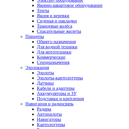
Электро- оборудование
Якорно-швартовое оборудование
Тенты
Якоря и веревки
Сиденья и накладки
Транцевые колёса
Спасательные жилеты
Прицепы
Общего назначения
Для водной техники
Для мототехники
Коммерческие
Спецназначения
Эхолокация
Эхолоты
Эхолоты-картплоттеры
Датчики
Кабели и адаптеры
Аккумуляторы и ЗУ
Подставки и крепления
Навигация и радиосвязь
Радары
Автопилоты
Навигаторы
Картплоттеры