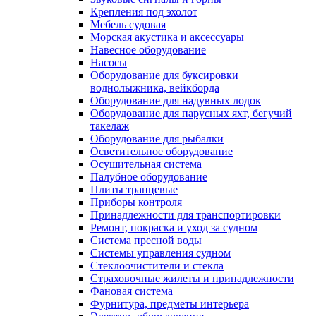
Крепления под эхолот
Мебель судовая
Морская акустика и аксессуары
Навесное оборудование
Насосы
Оборудование для буксировки
воднолыжника, вейкборда
Оборудование для надувных лодок
Оборудование для парусных яхт, бегучий
такелаж
Оборудование для рыбалки
Осветительное оборудование
Осушительная система
Палубное оборудование
Плиты транцевые
Приборы контроля
Принадлежности для транспортировки
Ремонт, покраска и уход за судном
Система пресной воды
Системы управления судном
Стеклоочистители и стекла
Страховочные жилеты и принадлежности
Фановая система
Фурнитура, предметы интерьера