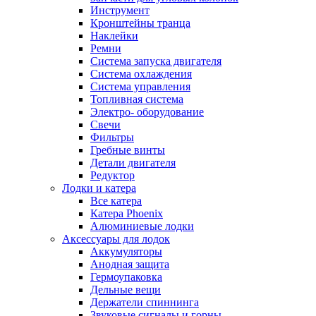
Инструмент
Кронштейны транца
Наклейки
Ремни
Система запуска двигателя
Система охлаждения
Система управления
Топливная система
Электро- оборудование
Свечи
Фильтры
Гребные винты
Детали двигателя
Редуктор
Лодки и катера
Все катера
Катера Phoenix
Алюминиевые лодки
Аксессуары для лодок
Аккумуляторы
Анодная защита
Гермоупаковка
Дельные вещи
Держатели спиннинга
Звуковые сигналы и горны