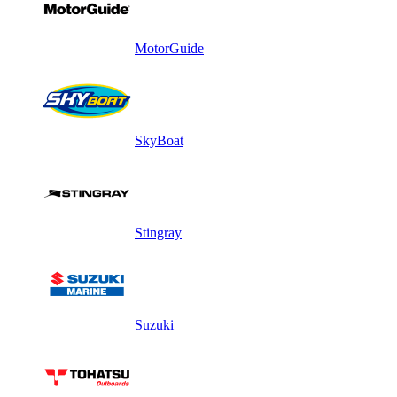
MotorGuide
SkyBoat
Stingray
Suzuki