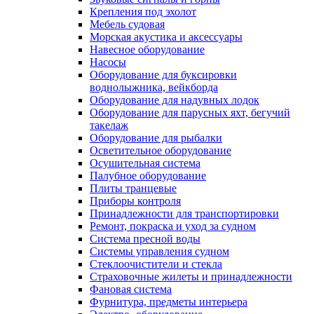
Крепления под эхолот
Мебель судовая
Морская акустика и аксессуары
Навесное оборудование
Насосы
Оборудование для буксировки
воднолыжника, вейкборда
Оборудование для надувных лодок
Оборудование для парусных яхт, бегучий
такелаж
Оборудование для рыбалки
Осветительное оборудование
Осушительная система
Палубное оборудование
Плиты транцевые
Приборы контроля
Принадлежности для транспортировки
Ремонт, покраска и уход за судном
Система пресной воды
Системы управления судном
Стеклоочистители и стекла
Страховочные жилеты и принадлежности
Фановая система
Фурнитура, предметы интерьера