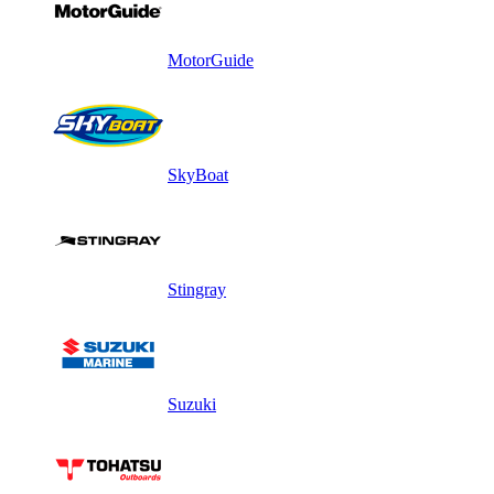
MotorGuide
SkyBoat
Stingray
Suzuki