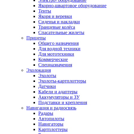
Электро- оборудование
Якорно-швартовое оборудование
Тенты
Якоря и веревки
Сиденья и накладки
Транцевые колёса
Спасательные жилеты
Прицепы
Общего назначения
Для водной техники
Для мототехники
Коммерческие
Спецназначения
Эхолокация
Эхолоты
Эхолоты-картплоттеры
Датчики
Кабели и адаптеры
Аккумуляторы и ЗУ
Подставки и крепления
Навигация и радиосвязь
Радары
Автопилоты
Навигаторы
Картплоттеры