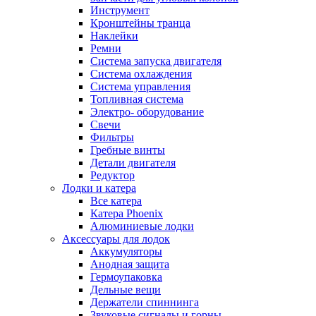
Инструмент
Кронштейны транца
Наклейки
Ремни
Система запуска двигателя
Система охлаждения
Система управления
Топливная система
Электро- оборудование
Свечи
Фильтры
Гребные винты
Детали двигателя
Редуктор
Лодки и катера
Все катера
Катера Phoenix
Алюминиевые лодки
Аксессуары для лодок
Аккумуляторы
Анодная защита
Гермоупаковка
Дельные вещи
Держатели спиннинга
Звуковые сигналы и горны