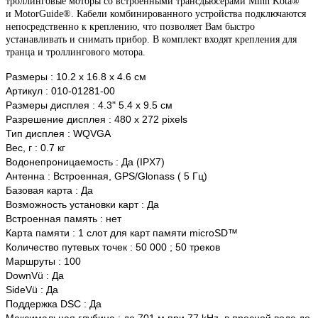
троллинговые моторы со встроенными трансдьюсерами Minn Kota®
и MotorGuide®. Кабели комбинированного устройства подключаются
непосредственно к креплению, что позволяет Вам быстро
устанавливать и снимать прибор. В комплект входят крепления для
транца и троллингового мотора.
Размеры : 10.2 x 16.8 x 4.6 см
Артикул : 010-01281-00
Размеры дисплея : 4.3" 5.4 x 9.5 см
Разрешение дисплея : 480 x 272 pixels
Тип дисплея : WQVGA
Вес, г : 0.7 кг
Водонепроницаемость : Да (IPX7)
Антенна : Встроенная, GPS/Glonass ( 5 Гц)
Базовая карта : Да
Возможность установки карт : Да
Встроенная память : нет
Карта памяти : 1 слот для карт памяти microSD™
Количество путевых точек : 50 000 ; 50 треков
Маршруты : 100
DownVü : Да
SideVü : Да
Поддержка DSC : Да
Максимальная глубина : до 701 м при 77 kHz, в пресной воде до