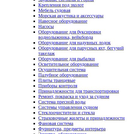
Крепления под эхолот
Мебель судовая
Морская акустика и аксессуары
Навесное оборудование
Насосы
Оборудование для буксировки
воднолыжника, вейкборда
Оборудование для надувных лодок
Оборудование для парусных яхт, бегучий
такелаж
Оборудование для рыбалки
Осветительное оборудование
Осушительная система
Палубное оборудование
Плиты транцевые
Приборы контроля
Принадлежности для транспортировки
Ремонт, покраска и уход за судном
Система пресной воды
Системы управления судном
Стеклоочистители и стекла
Страховочные жилеты и принадлежности
Фановая система
Фурнитура, предметы интерьера