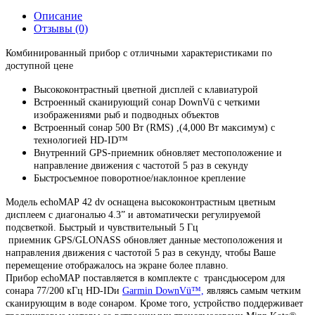
Описание
Отзывы (0)
Комбинированный прибор с отличными характеристиками по
доступной цене
Высококонтрастный цветной дисплей с клавиатурой
Встроенный сканирующий сонар DownVü с четкими
изображениями рыб и подводных объектов
Встроенный сонар 500 Вт (RMS) ,(4,000 Вт максимум) с
технологией HD-ID™
Внутренний GPS-приемник обновляет местоположение и
направление движения с частотой 5 раз в секунду
Быстросъемное поворотное/наклонное крепление
Модель echoMAP 42 dv оснащена высококонтрастным цветным
дисплеем с диагональю 4.3” и автоматически регулируемой
подсветкой. Быстрый и чувствительный 5 Гц
приемник GPS/GLONASS обновляет данные местоположения и
направления движения с частотой 5 раз в секунду, чтобы Ваше
перемещение отображалось на экране более плавно.
Прибор echoMAP поставляется в комплекте с трансдьюсером для
сонара 77/200 кГц HD-IDи
Garmin DownVü™,
являясь самым четким
сканирующим в воде сонаром. Кроме того, устройство поддерживает