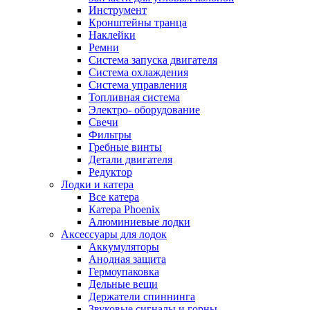
Инструмент
Кронштейны транца
Наклейки
Ремни
Система запуска двигателя
Система охлаждения
Система управления
Топливная система
Электро- оборудование
Свечи
Фильтры
Гребные винты
Детали двигателя
Редуктор
Лодки и катера
Все катера
Катера Phoenix
Алюминиевые лодки
Аксессуары для лодок
Аккумуляторы
Анодная защита
Гермоупаковка
Дельные вещи
Держатели спиннинга
Звуковые сигналы и горны