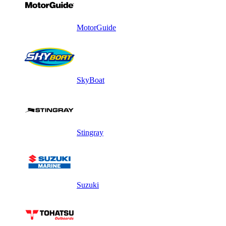
MotorGuide
SkyBoat
Stingray
Suzuki