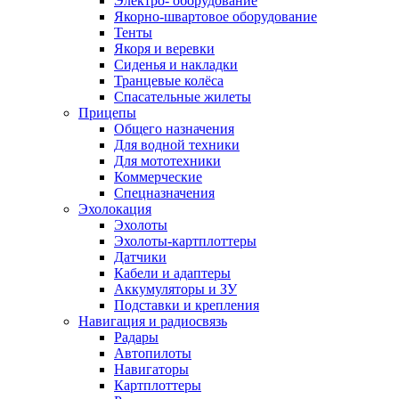
Электро- оборудование
Якорно-швартовое оборудование
Тенты
Якоря и веревки
Сиденья и накладки
Транцевые колёса
Спасательные жилеты
Прицепы
Общего назначения
Для водной техники
Для мототехники
Коммерческие
Спецназначения
Эхолокация
Эхолоты
Эхолоты-картплоттеры
Датчики
Кабели и адаптеры
Аккумуляторы и ЗУ
Подставки и крепления
Навигация и радиосвязь
Радары
Автопилоты
Навигаторы
Картплоттеры