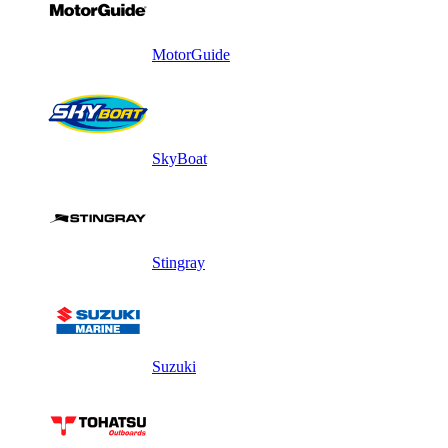
MotorGuide
SkyBoat
Stingray
Suzuki