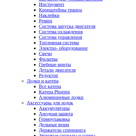
Инструмент
Кронштейны транца
Наклейки
Ремни
Система запуска двигателя
Система охлаждения
Система управления
Топливная система
Электро- оборудование
Свечи
Фильтры
Гребные винты
Детали двигателя
Редуктор
Лодки и катера
Все катера
Катера Phoenix
Алюминиевые лодки
Аксессуары для лодок
Аккумуляторы
Анодная защита
Гермоупаковка
Дельные вещи
Держатели спиннинга
Звуковые сигналы и горны