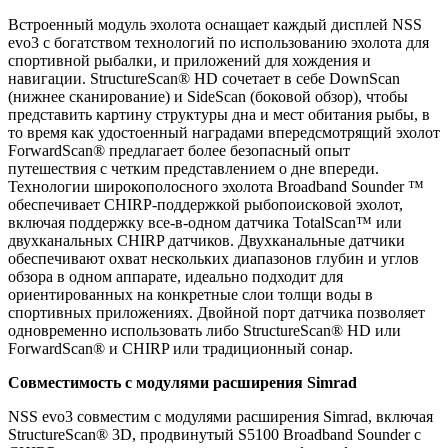
Встроенный модуль эхолота оснащает каждый дисплей NSS
evo3 с богатством технологий по использованию эхолота для
спортивной рыбалки, и приложений для хождения и
навигации. StructureScan® HD сочетает в себе DownScan
(нижнее сканирование) и SideScan (боковой обзор), чтобы
представить картину структуры дна и мест обитания рыбы, в
то время как удостоенный наградами впередсмотрящий эхолот
ForwardScan® предлагает более безопасный опыт
путешествия с четким представлением о дне впереди.
Технологии широкополосного эхолота Broadband Sounder ™
обеспечивает CHIRP-поддержкой рыбопоисковой эхолот,
включая поддержку все-в-одном датчика TotalScan™ или
двухканальных CHIRP датчиков. Двухканальные датчики
обеспечивают охват нескольких диапазонов глубин и углов
обзора в одном аппарате, идеально подходит для
ориентированных на конкретные слои толщи воды в
спортивных приложениях. Двойной порт датчика позволяет
одновременно использовать либо StructureScan® HD или
ForwardScan® и CHIRP или традиционный сонар.
Совместимость с модулями расширения Simrad
NSS evo3 совместим с модулями расширения Simrad, включая
StructureScan® 3D, продвинутый S5100 Broadband Sounder с