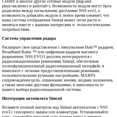
CHIRP, и многие другие сетевые модули plug-and-
play(«включил и работай»). Возможности модуля могут быть
разделены между несколькими дисплеями NSS evo3, а
возможность добавлять модули в любое время означает, что
ваша система отображения Simrad может легко расти и
меняться вместе с вашими интересами и технологическими
потребностями.
Система управления радара
Расширьте свое представление с импульсным Halo™ радаром,
Broadband Radar ™ или цифровым радаром высокого
разрешения. NSS EVO3 дисплеи интегрируются с
радиолокационными решениями Simrad, обеспечивая
полнофункциональный радиолокационный интерфейс в
комплекте с легкими предустановленными режимами,
пользовательскими ручными настройками, MARPA
сопровождения цели, охранными зонами, видами наложения,
а также многими другими функциями, в зависимости от
вашего выбора радиолокационной системы.
Интеграция автопилота Simrad
Возьмите полный контроль над Simrad автопилотом с NSS
evo3 с сенсорного экрана или клавиатуры. Устанавливайте
курс, сохраняйте текущий курс против ветра и течения,