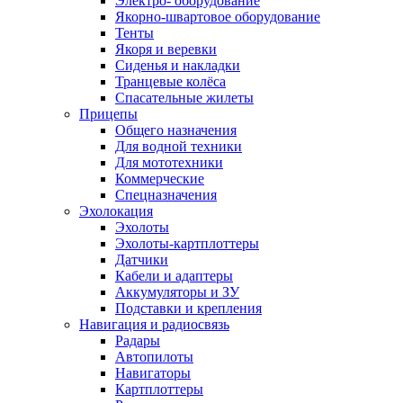
Электро- оборудование
Якорно-швартовое оборудование
Тенты
Якоря и веревки
Сиденья и накладки
Транцевые колёса
Спасательные жилеты
Прицепы
Общего назначения
Для водной техники
Для мототехники
Коммерческие
Спецназначения
Эхолокация
Эхолоты
Эхолоты-картплоттеры
Датчики
Кабели и адаптеры
Аккумуляторы и ЗУ
Подставки и крепления
Навигация и радиосвязь
Радары
Автопилоты
Навигаторы
Картплоттеры