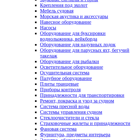
Крепления под эхолот
Мебель судовая
Морская акустика и аксессуары
Навесное оборудование
Насосы
Оборудование для буксировки
воднолыжника, вейкборда
Оборудование для надувных лодок
Оборудование для парусных яхт, бегучий
такелаж
Оборудование для рыбалки
Осветительное оборудование
Осушительная система
Палубное оборудование
Плиты транцевые
Приборы контроля
Принадлежности для транспортировки
Ремонт, покраска и уход за судном
Система пресной воды
Системы управления судном
Стеклоочистители и стекла
Страховочные жилеты и принадлежности
Фановая система
Фурнитура, предметы интерьера