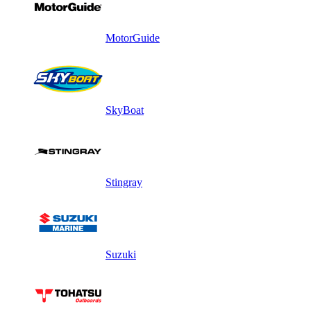
MotorGuide
SkyBoat
Stingray
Suzuki