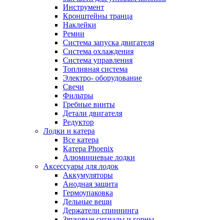
Инструмент
Кронштейны транца
Наклейки
Ремни
Система запуска двигателя
Система охлаждения
Система управления
Топливная система
Электро- оборудование
Свечи
Фильтры
Гребные винты
Детали двигателя
Редуктор
Лодки и катера
Все катера
Катера Phoenix
Алюминиевые лодки
Аксессуары для лодок
Аккумуляторы
Анодная защита
Гермоупаковка
Дельные вещи
Держатели спиннинга
Звуковые сигналы и горны