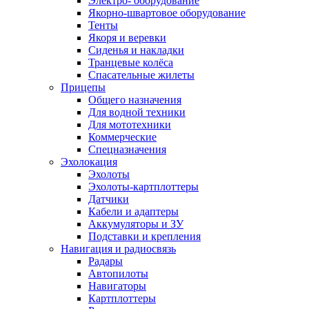
Электро- оборудование
Якорно-швартовое оборудование
Тенты
Якоря и веревки
Сиденья и накладки
Транцевые колёса
Спасательные жилеты
Прицепы
Общего назначения
Для водной техники
Для мототехники
Коммерческие
Спецназначения
Эхолокация
Эхолоты
Эхолоты-картплоттеры
Датчики
Кабели и адаптеры
Аккумуляторы и ЗУ
Подставки и крепления
Навигация и радиосвязь
Радары
Автопилоты
Навигаторы
Картплоттеры