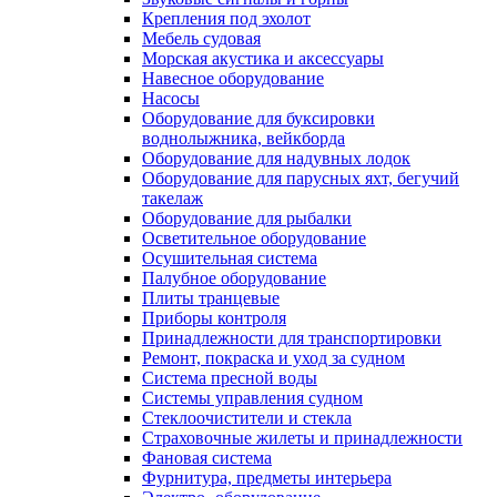
Крепления под эхолот
Мебель судовая
Морская акустика и аксессуары
Навесное оборудование
Насосы
Оборудование для буксировки
воднолыжника, вейкборда
Оборудование для надувных лодок
Оборудование для парусных яхт, бегучий
такелаж
Оборудование для рыбалки
Осветительное оборудование
Осушительная система
Палубное оборудование
Плиты транцевые
Приборы контроля
Принадлежности для транспортировки
Ремонт, покраска и уход за судном
Система пресной воды
Системы управления судном
Стеклоочистители и стекла
Страховочные жилеты и принадлежности
Фановая система
Фурнитура, предметы интерьера