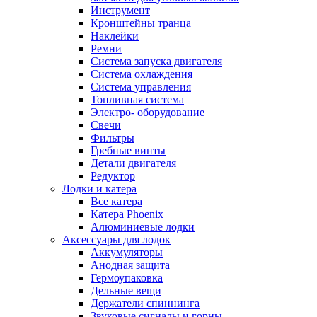
Инструмент
Кронштейны транца
Наклейки
Ремни
Система запуска двигателя
Система охлаждения
Система управления
Топливная система
Электро- оборудование
Свечи
Фильтры
Гребные винты
Детали двигателя
Редуктор
Лодки и катера
Все катера
Катера Phoenix
Алюминиевые лодки
Аксессуары для лодок
Аккумуляторы
Анодная защита
Гермоупаковка
Дельные вещи
Держатели спиннинга
Звуковые сигналы и горны