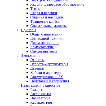
Электро- оборудование
Якорно-швартовое оборудование
Тенты
Якоря и веревки
Сиденья и накладки
Транцевые колёса
Спасательные жилеты
Прицепы
Общего назначения
Для водной техники
Для мототехники
Коммерческие
Спецназначения
Эхолокация
Эхолоты
Эхолоты-картплоттеры
Датчики
Кабели и адаптеры
Аккумуляторы и ЗУ
Подставки и крепления
Навигация и радиосвязь
Радары
Автопилоты
Навигаторы
Картплоттеры