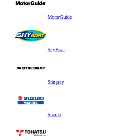
MotorGuide
SkyBoat
Stingray
Suzuki