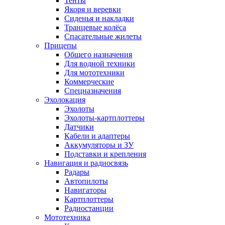
Тенты
Якоря и веревки
Сиденья и накладки
Транцевые колёса
Спасательные жилеты
Прицепы
Общего назначения
Для водной техники
Для мототехники
Коммерческие
Спецназначения
Эхолокация
Эхолоты
Эхолоты-картплоттеры
Датчики
Кабели и адаптеры
Аккумуляторы и ЗУ
Подставки и крепления
Навигация и радиосвязь
Радары
Автопилоты
Навигаторы
Картплоттеры
Радиостанции
Мототехника