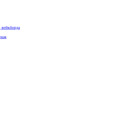
 вейкборда
елаж