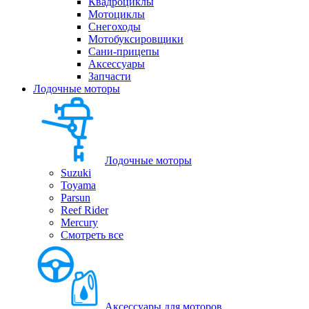
Квадроциклы
Мотоциклы
Снегоходы
Мотобуксировщики
Сани-прицепы
Аксессуары
Запчасти
Лодочные моторы
Лодочные моторы
Suzuki
Toyama
Parsun
Reef Rider
Mercury
Смотреть все
Аксессуары для моторов