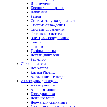
Инструмент
Кронштейны транца
Наклейки
Ремни
Система запуска двигателя
Система охлаждения
Система управления
Топливная система
Электро- оборудование
Свечи
Фильтры
Гребные винты
Детали двигателя
Редуктор
Лодки и катера
Все катера
Катера Phoenix
Алюминиевые лодки
Аксессуары для лодок
Аккумуляторы
Анодная защита
Гермоупаковка
Дельные вещи
Держатели спиннинга
Звуковые сигналы и горны