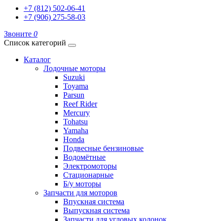
+7 (812) 502-06-41
+7 (906) 275-58-03
Звоните
0
Список категорий
Каталог
Лодочные моторы
Suzuki
Toyama
Parsun
Reef Rider
Mercury
Tohatsu
Yamaha
Honda
Подвесные бензиновые
Водомётные
Электромоторы
Стационарные
Б/у моторы
Запчасти для моторов
Впускная система
Выпускная система
Запчасти для угловых колонок