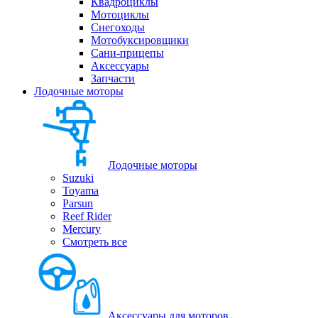
Квадроциклы
Мотоциклы
Снегоходы
Мотобуксировщики
Сани-прицепы
Аксессуары
Запчасти
Лодочные моторы
Лодочные моторы
Suzuki
Toyama
Parsun
Reef Rider
Mercury
Смотреть все
Аксессуары для моторов