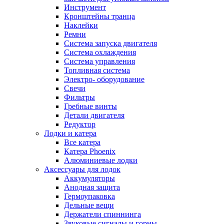
Инструмент
Кронштейны транца
Наклейки
Ремни
Система запуска двигателя
Система охлаждения
Система управления
Топливная система
Электро- оборудование
Свечи
Фильтры
Гребные винты
Детали двигателя
Редуктор
Лодки и катера
Все катера
Катера Phoenix
Алюминиевые лодки
Аксессуары для лодок
Аккумуляторы
Анодная защита
Гермоупаковка
Дельные вещи
Держатели спиннинга
Звуковые сигналы и горны