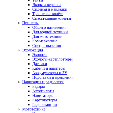
Тенты
Якоря и веревки
Сиденья и накладки
Транцевые колёса
Спасательные жилеты
Прицепы
Общего назначения
Для водной техники
Для мототехники
Коммерческие
Спецназначения
Эхолокация
Эхолоты
Эхолоты-картплоттеры
Датчики
Кабели и адаптеры
Аккумуляторы и ЗУ
Подставки и крепления
Навигация и радиосвязь
Радары
Автопилоты
Навигаторы
Картплоттеры
Радиостанции
Мототехника