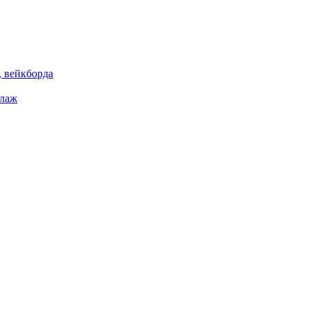
 вейкборда
елаж