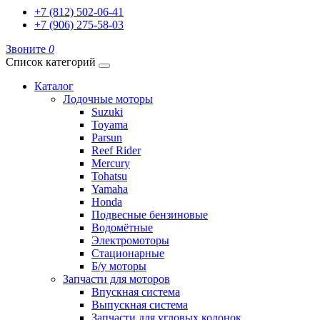
+7 (812) 502-06-41
+7 (906) 275-58-03
Звоните
0
Список категорий
Каталог
Лодочные моторы
Suzuki
Toyama
Parsun
Reef Rider
Mercury
Tohatsu
Yamaha
Honda
Подвесные бензиновые
Водомётные
Электромоторы
Стационарные
Б/у моторы
Запчасти для моторов
Впускная система
Выпускная система
Запчасти для угловых колонок