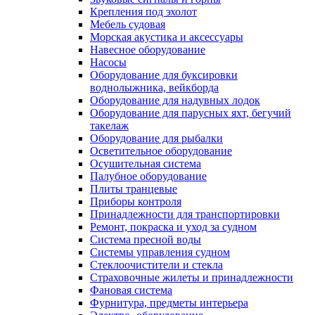
Крепления под эхолот
Мебель судовая
Морская акустика и аксессуары
Навесное оборудование
Насосы
Оборудование для буксировки
воднолыжника, вейкборда
Оборудование для надувных лодок
Оборудование для парусных яхт, бегучий
такелаж
Оборудование для рыбалки
Осветительное оборудование
Осушительная система
Палубное оборудование
Плиты транцевые
Приборы контроля
Принадлежности для транспортировки
Ремонт, покраска и уход за судном
Система пресной воды
Системы управления судном
Стеклоочистители и стекла
Страховочные жилеты и принадлежности
Фановая система
Фурнитура, предметы интерьера