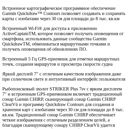
Встроенное картографическое программное обеспечение
Garmin Quickdraw™ Contours позволяет создавать и сохранять
карты с изобатами через 30 см для площади до 8 тыс. кв.км
Встроенный Wi-Fi® для доступа к приложению
ActiveCaptainTM, которое позволяет получать оповещения от
смартфона, использовать данные сообщества Garmin
QuickdrawTM, обмениваться маршрутными точками и
получать оповещения об обновлениях ПО.
Встроенный 5 Гц GPS-приемник для отметки маршрутных
точек, создания маршрутов и просмотра скорости судна
Яркий дисплей 7" с отличным качеством изображения даже
при солнечном свете и интуитивный интерфейс пользователя
Рыбопоисковый эхолот STRIKER Plus 7sv с ярким дисплеем
7" и встроенным GPS-приемником включает традиционный
сонар Garmin CHIRP, сканирующий сонар Garmin CHIRP
ClearVü и программу Quickdraw Contours для создания и
хранения карт с изобатами через 30 см для площади до 8 тыс.
кв.км. Традиционный сонар Garmin CHIRP обеспечивает
четкие изображения с отличным разделением целей, а
благодаря сканирующему сонару CHIRP ClearVü удается