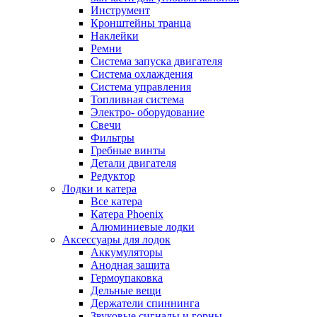
Инструмент
Кронштейны транца
Наклейки
Ремни
Система запуска двигателя
Система охлаждения
Система управления
Топливная система
Электро- оборудование
Свечи
Фильтры
Гребные винты
Детали двигателя
Редуктор
Лодки и катера
Все катера
Катера Phoenix
Алюминиевые лодки
Аксессуары для лодок
Аккумуляторы
Анодная защита
Гермоупаковка
Дельные вещи
Держатели спиннинга
Звуковые сигналы и горны