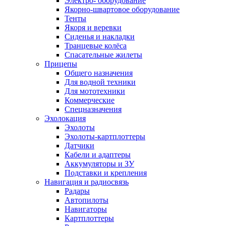
Электро- оборудование
Якорно-швартовое оборудование
Тенты
Якоря и веревки
Сиденья и накладки
Транцевые колёса
Спасательные жилеты
Прицепы
Общего назначения
Для водной техники
Для мототехники
Коммерческие
Спецназначения
Эхолокация
Эхолоты
Эхолоты-картплоттеры
Датчики
Кабели и адаптеры
Аккумуляторы и ЗУ
Подставки и крепления
Навигация и радиосвязь
Радары
Автопилоты
Навигаторы
Картплоттеры