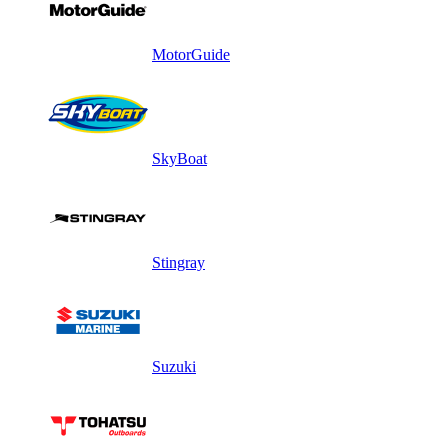
MotorGuide
SkyBoat
Stingray
Suzuki