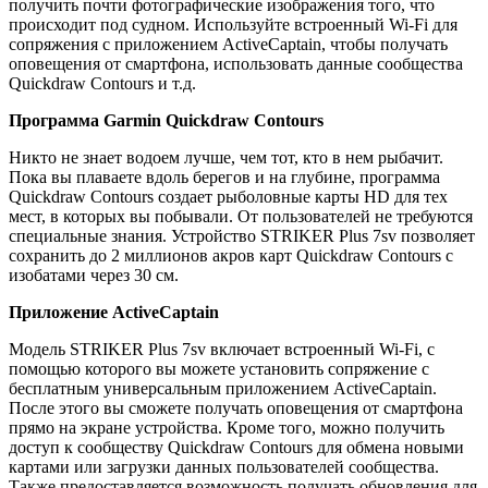
получить почти фотографические изображения того, что
происходит под судном. Используйте встроенный Wi-Fi для
сопряжения с приложением ActiveCaptain, чтобы получать
оповещения от смартфона, использовать данные сообщества
Quickdraw Contours и т.д.
Программа Garmin Quickdraw Contours
Никто не знает водоем лучше, чем тот, кто в нем рыбачит.
Пока вы плаваете вдоль берегов и на глубине, программа
Quickdraw Contours создает рыболовные карты HD для тех
мест, в которых вы побывали. От пользователей не требуются
специальные знания. Устройство STRIKER Plus 7sv позволяет
сохранить до 2 миллионов акров карт Quickdraw Contours с
изобатами через 30 см.
Приложение ActiveCaptain
Модель STRIKER Plus 7sv включает встроенный Wi-Fi, с
помощью которого вы можете установить сопряжение с
бесплатным универсальным приложением ActiveCaptain.
После этого вы сможете получать оповещения от смартфона
прямо на экране устройства. Кроме того, можно получить
доступ к сообществу Quickdraw Contours для обмена новыми
картами или загрузки данных пользователей сообщества.
Также предоставляется возможность получать обновления для