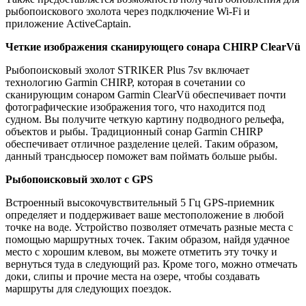
рыбопоискового эхолота через подключение Wi-Fi и
приложение ActiveCaptain.
Четкие изображения сканирующего сонара CHIRP ClearVü
Рыбопоисковый эхолот STRIKER Plus 7sv включает
технологию Garmin CHIRP, которая в сочетании со
сканирующим сонаром Garmin ClearVü обеспечивает почти
фотографические изображения того, что находится под
судном. Вы получите четкую картину подводного рельефа,
объектов и рыбы. Традиционный сонар Garmin CHIRP
обеспечивает отличное разделение целей. Таким образом,
данный трансдьюсер поможет вам поймать больше рыбы.
Рыбопоисковый эхолот с GPS
Встроенный высокочувствительный 5 Гц GPS-приемник
определяет и поддерживает ваше местоположение в любой
точке на воде. Устройство позволяет отмечать разные места с
помощью маршрутных точек. Таким образом, найдя удачное
место с хорошим клевом, вы можете отметить эту точку и
вернуться туда в следующий раз. Кроме того, можно отмечать
доки, слипы и прочие места на озере, чтобы создавать
маршруты для следующих поездок.