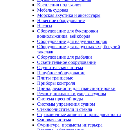
Крепления под эхолот
Мебель судовая
Морская акустика и аксессуары
Навесное оборудование
Насосы
Оборудование для буксировки
воднолыжника, вейкборда
Оборудование для надувных лодок
Оборудование для парусных яхт, бегучий
такелаж
Оборудование для рыбалки
Осветительное оборудование
Осушительная система
Палубное оборудование
Плиты транцевые
Приборы контроля
Принадлежности для транспортировки
Ремонт, покраска и уход за судном
Система пресной воды
Системы управления судном
Стеклоочистители и стекла
Страховочные жилеты и принадлежности
Фановая система
Фурнитура, предметы интерьера