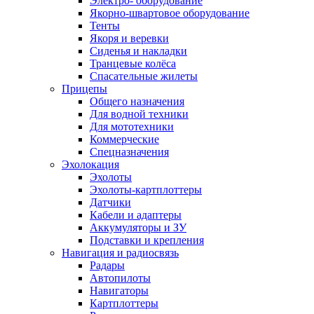
Электро- оборудование
Якорно-швартовое оборудование
Тенты
Якоря и веревки
Сиденья и накладки
Транцевые колёса
Спасательные жилеты
Прицепы
Общего назначения
Для водной техники
Для мототехники
Коммерческие
Спецназначения
Эхолокация
Эхолоты
Эхолоты-картплоттеры
Датчики
Кабели и адаптеры
Аккумуляторы и ЗУ
Подставки и крепления
Навигация и радиосвязь
Радары
Автопилоты
Навигаторы
Картплоттеры