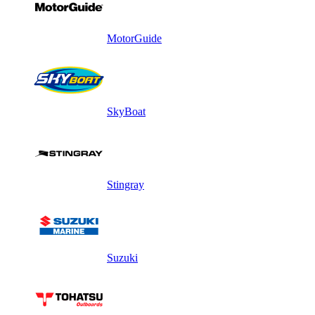
MotorGuide
SkyBoat
Stingray
Suzuki