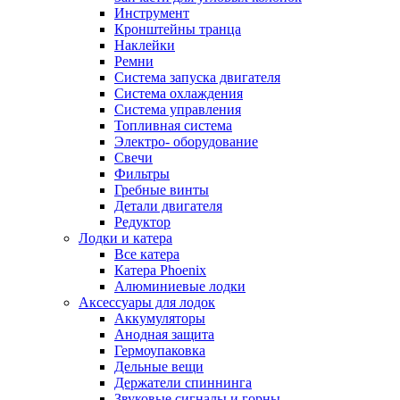
Инструмент
Кронштейны транца
Наклейки
Ремни
Система запуска двигателя
Система охлаждения
Система управления
Топливная система
Электро- оборудование
Свечи
Фильтры
Гребные винты
Детали двигателя
Редуктор
Лодки и катера
Все катера
Катера Phoenix
Алюминиевые лодки
Аксессуары для лодок
Аккумуляторы
Анодная защита
Гермоупаковка
Дельные вещи
Держатели спиннинга
Звуковые сигналы и горны