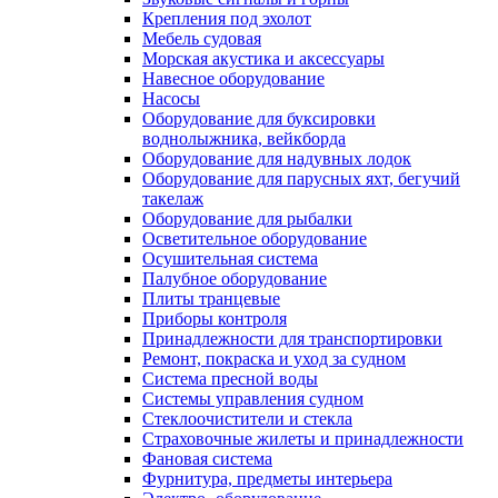
Крепления под эхолот
Мебель судовая
Морская акустика и аксессуары
Навесное оборудование
Насосы
Оборудование для буксировки
воднолыжника, вейкборда
Оборудование для надувных лодок
Оборудование для парусных яхт, бегучий
такелаж
Оборудование для рыбалки
Осветительное оборудование
Осушительная система
Палубное оборудование
Плиты транцевые
Приборы контроля
Принадлежности для транспортировки
Ремонт, покраска и уход за судном
Система пресной воды
Системы управления судном
Стеклоочистители и стекла
Страховочные жилеты и принадлежности
Фановая система
Фурнитура, предметы интерьера