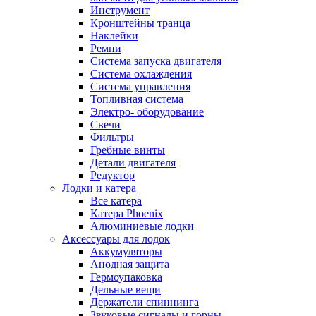
Инструмент
Кронштейны транца
Наклейки
Ремни
Система запуска двигателя
Система охлаждения
Система управления
Топливная система
Электро- оборудование
Свечи
Фильтры
Гребные винты
Детали двигателя
Редуктор
Лодки и катера
Все катера
Катера Phoenix
Алюминиевые лодки
Аксессуары для лодок
Аккумуляторы
Анодная защита
Гермоупаковка
Дельные вещи
Держатели спиннинга
Звуковые сигналы и горны