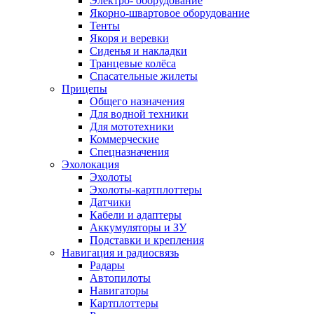
Электро- оборудование
Якорно-швартовое оборудование
Тенты
Якоря и веревки
Сиденья и накладки
Транцевые колёса
Спасательные жилеты
Прицепы
Общего назначения
Для водной техники
Для мототехники
Коммерческие
Спецназначения
Эхолокация
Эхолоты
Эхолоты-картплоттеры
Датчики
Кабели и адаптеры
Аккумуляторы и ЗУ
Подставки и крепления
Навигация и радиосвязь
Радары
Автопилоты
Навигаторы
Картплоттеры