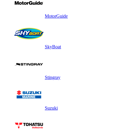
MotorGuide
SkyBoat
Stingray
Suzuki