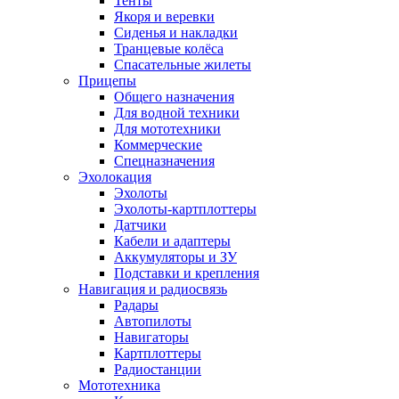
Тенты
Якоря и веревки
Сиденья и накладки
Транцевые колёса
Спасательные жилеты
Прицепы
Общего назначения
Для водной техники
Для мототехники
Коммерческие
Спецназначения
Эхолокация
Эхолоты
Эхолоты-картплоттеры
Датчики
Кабели и адаптеры
Аккумуляторы и ЗУ
Подставки и крепления
Навигация и радиосвязь
Радары
Автопилоты
Навигаторы
Картплоттеры
Радиостанции
Мототехника