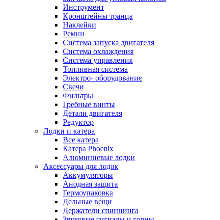
Инструмент
Кронштейны транца
Наклейки
Ремни
Система запуска двигателя
Система охлаждения
Система управления
Топливная система
Электро- оборудование
Свечи
Фильтры
Гребные винты
Детали двигателя
Редуктор
Лодки и катера
Все катера
Катера Phoenix
Алюминиевые лодки
Аксессуары для лодок
Аккумуляторы
Анодная защита
Гермоупаковка
Дельные вещи
Держатели спиннинга
Звуковые сигналы и горны