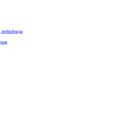
 вейкборда
елаж