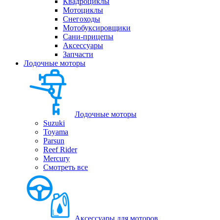
Квадроциклы
Мотоциклы
Снегоходы
Мотобуксировщики
Сани-прицепы
Аксессуары
Запчасти
Лодочные моторы
Лодочные моторы
Suzuki
Toyama
Parsun
Reef Rider
Mercury
Смотреть все
Аксессуары для моторов