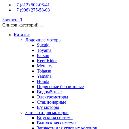
+7 (812) 502-06-41
+7 (906) 275-58-03
Звоните
0
Список категорий
Каталог
Лодочные моторы
Suzuki
Toyama
Parsun
Reef Rider
Mercury
Tohatsu
Yamaha
Honda
Подвесные бензиновые
Водомётные
Электромоторы
Стационарные
Б/у моторы
Запчасти для моторов
Впускная система
Выпускная система
Запчасти для угловых колонок