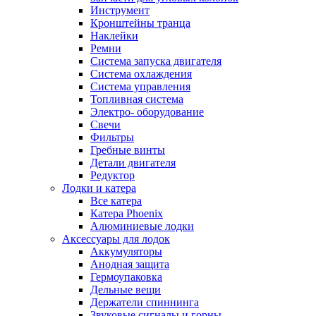
Инструмент
Кронштейны транца
Наклейки
Ремни
Система запуска двигателя
Система охлаждения
Система управления
Топливная система
Электро- оборудование
Свечи
Фильтры
Гребные винты
Детали двигателя
Редуктор
Лодки и катера
Все катера
Катера Phoenix
Алюминиевые лодки
Аксессуары для лодок
Аккумуляторы
Анодная защита
Гермоупаковка
Дельные вещи
Держатели спиннинга
Звуковые сигналы и горны