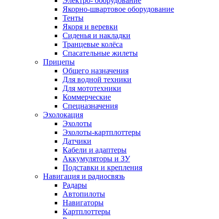
Электро- оборудование
Якорно-швартовое оборудование
Тенты
Якоря и веревки
Сиденья и накладки
Транцевые колёса
Спасательные жилеты
Прицепы
Общего назначения
Для водной техники
Для мототехники
Коммерческие
Спецназначения
Эхолокация
Эхолоты
Эхолоты-картплоттеры
Датчики
Кабели и адаптеры
Аккумуляторы и ЗУ
Подставки и крепления
Навигация и радиосвязь
Радары
Автопилоты
Навигаторы
Картплоттеры