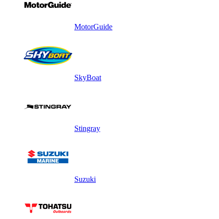
MotorGuide
SkyBoat
Stingray
Suzuki