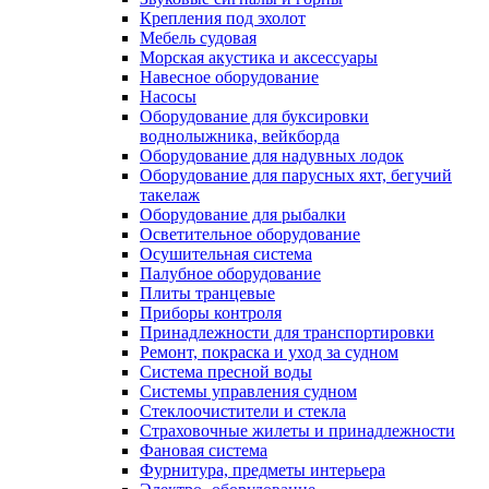
Крепления под эхолот
Мебель судовая
Морская акустика и аксессуары
Навесное оборудование
Насосы
Оборудование для буксировки
воднолыжника, вейкборда
Оборудование для надувных лодок
Оборудование для парусных яхт, бегучий
такелаж
Оборудование для рыбалки
Осветительное оборудование
Осушительная система
Палубное оборудование
Плиты транцевые
Приборы контроля
Принадлежности для транспортировки
Ремонт, покраска и уход за судном
Система пресной воды
Системы управления судном
Стеклоочистители и стекла
Страховочные жилеты и принадлежности
Фановая система
Фурнитура, предметы интерьера