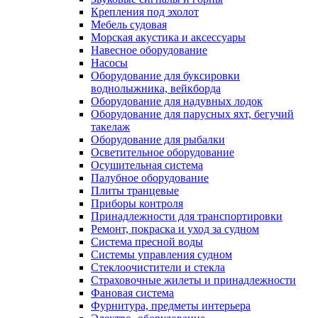
Крепления под эхолот
Мебель судовая
Морская акустика и аксессуары
Навесное оборудование
Насосы
Оборудование для буксировки
воднолыжника, вейкборда
Оборудование для надувных лодок
Оборудование для парусных яхт, бегучий
такелаж
Оборудование для рыбалки
Осветительное оборудование
Осушительная система
Палубное оборудование
Плиты транцевые
Приборы контроля
Принадлежности для транспортировки
Ремонт, покраска и уход за судном
Система пресной воды
Системы управления судном
Стеклоочистители и стекла
Страховочные жилеты и принадлежности
Фановая система
Фурнитура, предметы интерьера