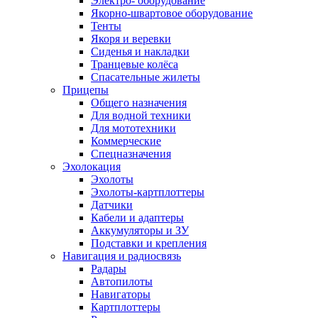
Электро- оборудование
Якорно-швартовое оборудование
Тенты
Якоря и веревки
Сиденья и накладки
Транцевые колёса
Спасательные жилеты
Прицепы
Общего назначения
Для водной техники
Для мототехники
Коммерческие
Спецназначения
Эхолокация
Эхолоты
Эхолоты-картплоттеры
Датчики
Кабели и адаптеры
Аккумуляторы и ЗУ
Подставки и крепления
Навигация и радиосвязь
Радары
Автопилоты
Навигаторы
Картплоттеры