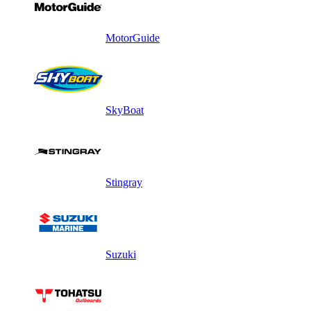
MotorGuide
SkyBoat
Stingray
Suzuki