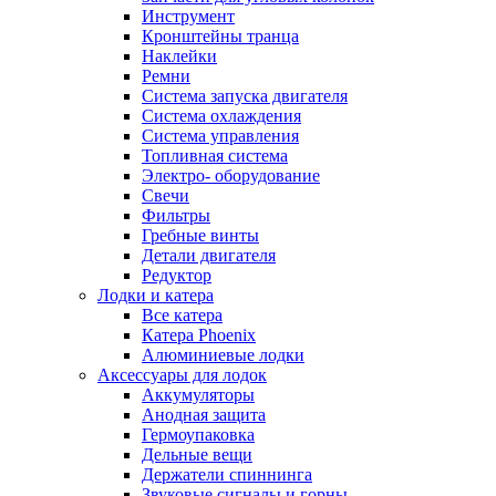
Инструмент
Кронштейны транца
Наклейки
Ремни
Система запуска двигателя
Система охлаждения
Система управления
Топливная система
Электро- оборудование
Свечи
Фильтры
Гребные винты
Детали двигателя
Редуктор
Лодки и катера
Все катера
Катера Phoenix
Алюминиевые лодки
Аксессуары для лодок
Аккумуляторы
Анодная защита
Гермоупаковка
Дельные вещи
Держатели спиннинга
Звуковые сигналы и горны