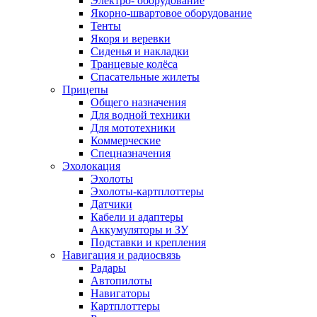
Электро- оборудование
Якорно-швартовое оборудование
Тенты
Якоря и веревки
Сиденья и накладки
Транцевые колёса
Спасательные жилеты
Прицепы
Общего назначения
Для водной техники
Для мототехники
Коммерческие
Спецназначения
Эхолокация
Эхолоты
Эхолоты-картплоттеры
Датчики
Кабели и адаптеры
Аккумуляторы и ЗУ
Подставки и крепления
Навигация и радиосвязь
Радары
Автопилоты
Навигаторы
Картплоттеры