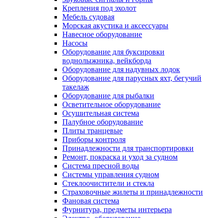
Крепления под эхолот
Мебель судовая
Морская акустика и аксессуары
Навесное оборудование
Насосы
Оборудование для буксировки
воднолыжника, вейкборда
Оборудование для надувных лодок
Оборудование для парусных яхт, бегучий
такелаж
Оборудование для рыбалки
Осветительное оборудование
Осушительная система
Палубное оборудование
Плиты транцевые
Приборы контроля
Принадлежности для транспортировки
Ремонт, покраска и уход за судном
Система пресной воды
Системы управления судном
Стеклоочистители и стекла
Страховочные жилеты и принадлежности
Фановая система
Фурнитура, предметы интерьера