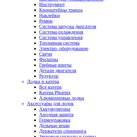
Инструмент
Кронштейны транца
Наклейки
Ремни
Система запуска двигателя
Система охлаждения
Система управления
Топливная система
Электро- оборудование
Свечи
Фильтры
Гребные винты
Детали двигателя
Редуктор
Лодки и катера
Все катера
Катера Phoenix
Алюминиевые лодки
Аксессуары для лодок
Аккумуляторы
Анодная защита
Гермоупаковка
Дельные вещи
Держатели спиннинга
Звуковые сигналы и горны