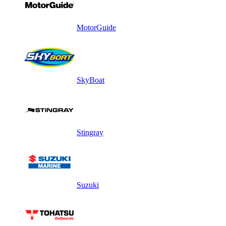
MotorGuide
SkyBoat
Stingray
Suzuki