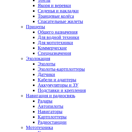
Тенты
Якоря и веревки
Сиденья и накладки
Транцевые колёса
Спасательные жилеты
Прицепы
Общего назначения
Для водной техники
Для мототехники
Коммерческие
Спецназначения
Эхолокация
Эхолоты
Эхолоты-картплоттеры
Датчики
Кабели и адаптеры
Аккумуляторы и ЗУ
Подставки и крепления
Навигация и радиосвязь
Радары
Автопилоты
Навигаторы
Картплоттеры
Радиостанции
Мототехника