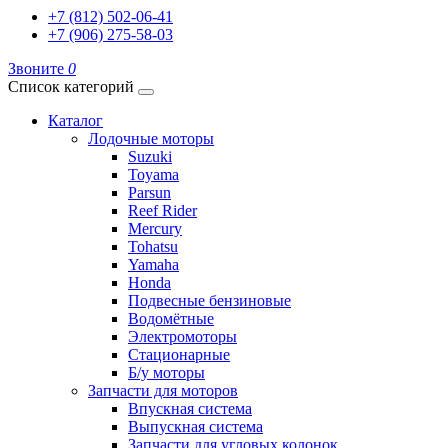
+7 (812) 502-06-41
+7 (906) 275-58-03
Звоните
0
Список категорий
Каталог
Лодочные моторы
Suzuki
Toyama
Parsun
Reef Rider
Mercury
Tohatsu
Yamaha
Honda
Подвесные бензиновые
Водомётные
Электромоторы
Стационарные
Б/у моторы
Запчасти для моторов
Впускная система
Выпускная система
Запчасти для угловых колонок