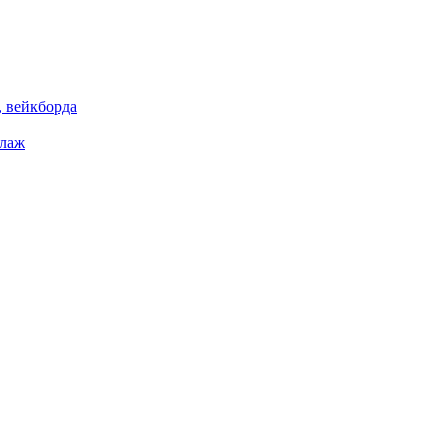
 вейкборда
елаж