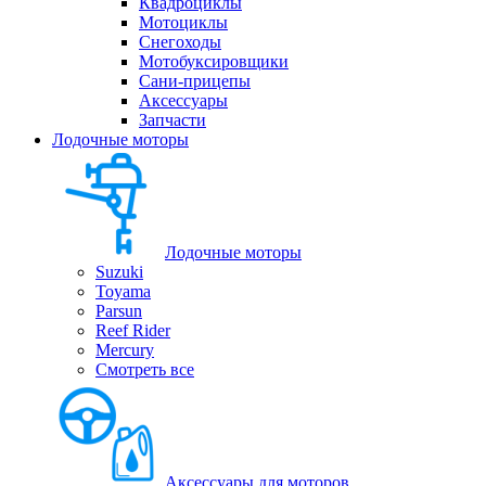
Квадроциклы
Мотоциклы
Снегоходы
Мотобуксировщики
Сани-прицепы
Аксессуары
Запчасти
Лодочные моторы
Лодочные моторы
Suzuki
Toyama
Parsun
Reef Rider
Mercury
Смотреть все
Аксессуары для моторов