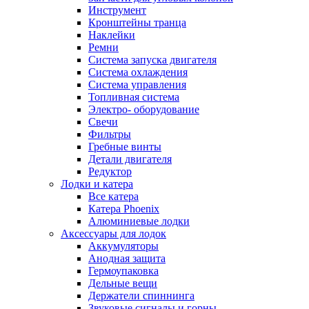
Инструмент
Кронштейны транца
Наклейки
Ремни
Система запуска двигателя
Система охлаждения
Система управления
Топливная система
Электро- оборудование
Свечи
Фильтры
Гребные винты
Детали двигателя
Редуктор
Лодки и катера
Все катера
Катера Phoenix
Алюминиевые лодки
Аксессуары для лодок
Аккумуляторы
Анодная защита
Гермоупаковка
Дельные вещи
Держатели спиннинга
Звуковые сигналы и горны