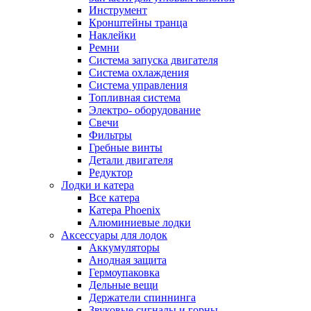
Инструмент
Кронштейны транца
Наклейки
Ремни
Система запуска двигателя
Система охлаждения
Система управления
Топливная система
Электро- оборудование
Свечи
Фильтры
Гребные винты
Детали двигателя
Редуктор
Лодки и катера
Все катера
Катера Phoenix
Алюминиевые лодки
Аксессуары для лодок
Аккумуляторы
Анодная защита
Гермоупаковка
Дельные вещи
Держатели спиннинга
Звуковые сигналы и горны