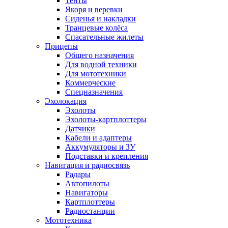
Тенты
Якоря и веревки
Сиденья и накладки
Транцевые колёса
Спасательные жилеты
Прицепы
Общего назначения
Для водной техники
Для мототехники
Коммерческие
Спецназначения
Эхолокация
Эхолоты
Эхолоты-картплоттеры
Датчики
Кабели и адаптеры
Аккумуляторы и ЗУ
Подставки и крепления
Навигация и радиосвязь
Радары
Автопилоты
Навигаторы
Картплоттеры
Радиостанции
Мототехника