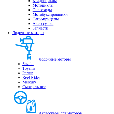
Квадроциклы
Мотоциклы
Снегоходы
Мотобуксировщики
Сани-прицепы
Аксессуары
Запчасти
Лодочные моторы
Лодочные моторы
Suzuki
Toyama
Parsun
Reef Rider
Mercury
Смотреть все
Аксессуары для моторов