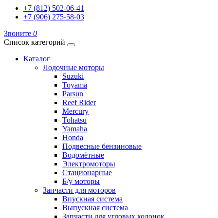
+7 (812) 502-06-41
+7 (906) 275-58-03
Звоните
0
Список категорий
Каталог
Лодочные моторы
Suzuki
Toyama
Parsun
Reef Rider
Mercury
Tohatsu
Yamaha
Honda
Подвесные бензиновые
Водомётные
Электромоторы
Стационарные
Б/у моторы
Запчасти для моторов
Впускная система
Выпускная система
Запчасти для угловых колонок