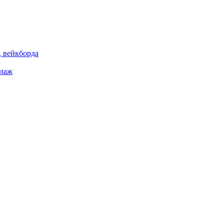
 вейкборда
елаж