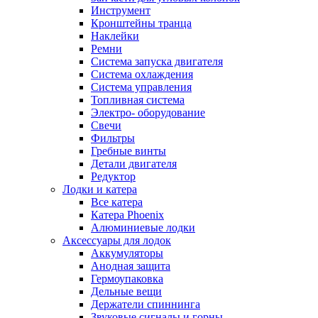
Инструмент
Кронштейны транца
Наклейки
Ремни
Система запуска двигателя
Система охлаждения
Система управления
Топливная система
Электро- оборудование
Свечи
Фильтры
Гребные винты
Детали двигателя
Редуктор
Лодки и катера
Все катера
Катера Phoenix
Алюминиевые лодки
Аксессуары для лодок
Аккумуляторы
Анодная защита
Гермоупаковка
Дельные вещи
Держатели спиннинга
Звуковые сигналы и горны