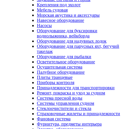
Крепления под эхолот
Мебель судовая
Морская акустика и аксессуары
Навесное оборудование
Насосы
Оборудование для буксировки
воднолыжника, вейкборда
Оборудование для надувных лодок
Оборудование для парусных яхт, бегучий
такелаж
Оборудование для рыбалки
Осветительное оборудование
Осушительная система
Палубное оборудование
Плиты транцевые
Приборы контроля
Принадлежности для транспортировки
Ремонт, покраска и уход за судном
Система пресной воды
Системы управления судном
Стеклоочистители и стекла
Страховочные жилеты и принадлежности
Фановая система
Фурнитура, предметы интерьера