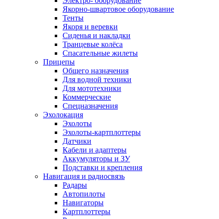
Электро- оборудование
Якорно-швартовое оборудование
Тенты
Якоря и веревки
Сиденья и накладки
Транцевые колёса
Спасательные жилеты
Прицепы
Общего назначения
Для водной техники
Для мототехники
Коммерческие
Спецназначения
Эхолокация
Эхолоты
Эхолоты-картплоттеры
Датчики
Кабели и адаптеры
Аккумуляторы и ЗУ
Подставки и крепления
Навигация и радиосвязь
Радары
Автопилоты
Навигаторы
Картплоттеры