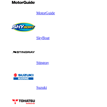
MotorGuide
SkyBoat
Stingray
Suzuki