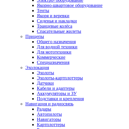
Электро- оборудование
Якорно-швартовое оборудование
Тенты
Якоря и веревки
Сиденья и накладки
Транцевые колёса
Спасательные жилеты
Прицепы
Общего назначения
Для водной техники
Для мототехники
Коммерческие
Спецназначения
Эхолокация
Эхолоты
Эхолоты-картплоттеры
Датчики
Кабели и адаптеры
Аккумуляторы и ЗУ
Подставки и крепления
Навигация и радиосвязь
Радары
Автопилоты
Навигаторы
Картплоттеры