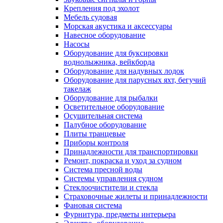
Крепления под эхолот
Мебель судовая
Морская акустика и аксессуары
Навесное оборудование
Насосы
Оборудование для буксировки
воднолыжника, вейкборда
Оборудование для надувных лодок
Оборудование для парусных яхт, бегучий
такелаж
Оборудование для рыбалки
Осветительное оборудование
Осушительная система
Палубное оборудование
Плиты транцевые
Приборы контроля
Принадлежности для транспортировки
Ремонт, покраска и уход за судном
Система пресной воды
Системы управления судном
Стеклоочистители и стекла
Страховочные жилеты и принадлежности
Фановая система
Фурнитура, предметы интерьера