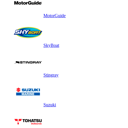
MotorGuide
SkyBoat
Stingray
Suzuki