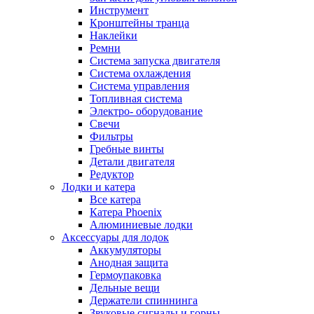
Инструмент
Кронштейны транца
Наклейки
Ремни
Система запуска двигателя
Система охлаждения
Система управления
Топливная система
Электро- оборудование
Свечи
Фильтры
Гребные винты
Детали двигателя
Редуктор
Лодки и катера
Все катера
Катера Phoenix
Алюминиевые лодки
Аксессуары для лодок
Аккумуляторы
Анодная защита
Гермоупаковка
Дельные вещи
Держатели спиннинга
Звуковые сигналы и горны