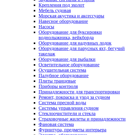
Крепления под эхолот
Мебель судовая
Морская акустика и аксессуары
Навесное оборудование
Насосы
Оборудование для буксировки
воднолыжника, вейкборда
Оборудование для надувных лодок
Оборудование для парусных яхт, бегучий
такелаж
Оборудование для рыбалки
Осветительное оборудование
Осушительная система
Палубное оборудование
Плиты транцевые
Приборы контроля
Принадлежности для транспортировки
Ремонт, покраска и уход за судном
Система пресной воды
Системы управления судном
Стеклоочистители и стекла
Страховочные жилеты и принадлежности
Фановая система
Фурнитура, предметы интерьера