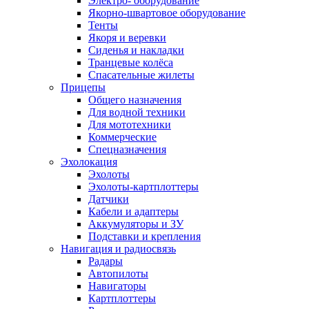
Электро- оборудование
Якорно-швартовое оборудование
Тенты
Якоря и веревки
Сиденья и накладки
Транцевые колёса
Спасательные жилеты
Прицепы
Общего назначения
Для водной техники
Для мототехники
Коммерческие
Спецназначения
Эхолокация
Эхолоты
Эхолоты-картплоттеры
Датчики
Кабели и адаптеры
Аккумуляторы и ЗУ
Подставки и крепления
Навигация и радиосвязь
Радары
Автопилоты
Навигаторы
Картплоттеры