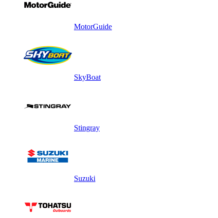
MotorGuide
SkyBoat
Stingray
Suzuki