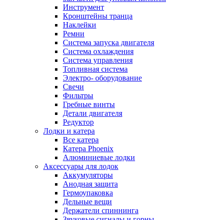
Инструмент
Кронштейны транца
Наклейки
Ремни
Система запуска двигателя
Система охлаждения
Система управления
Топливная система
Электро- оборудование
Свечи
Фильтры
Гребные винты
Детали двигателя
Редуктор
Лодки и катера
Все катера
Катера Phoenix
Алюминиевые лодки
Аксессуары для лодок
Аккумуляторы
Анодная защита
Гермоупаковка
Дельные вещи
Держатели спиннинга
Звуковые сигналы и горны