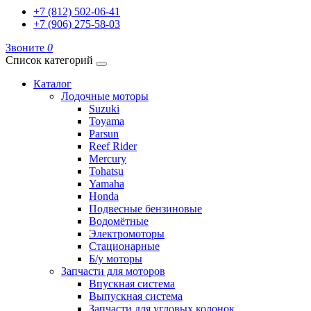
+7 (812) 502-06-41
+7 (906) 275-58-03
Звоните
0
Список категорий
Каталог
Лодочные моторы
Suzuki
Toyama
Parsun
Reef Rider
Mercury
Tohatsu
Yamaha
Honda
Подвесные бензиновые
Водомётные
Электромоторы
Стационарные
Б/у моторы
Запчасти для моторов
Впускная система
Выпускная система
Запчасти для угловых колонок