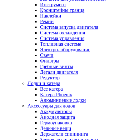
Инструмент
Кронштейны транца
Наклейки
Ремни
Система запуска двигателя
Система охлаждения
Система управления
Топливная система
Электро- оборудование
Свечи
Фильтры
Гребные винты
Детали двигателя
Редуктор
Лодки и катера
Все катера
Катера Phoenix
Алюминиевые лодки
Аксессуары для лодок
Аккумуляторы
Анодная защита
Гермоупаковка
Дельные вещи
Держатели спиннинга
Звуковые сигналы и горны