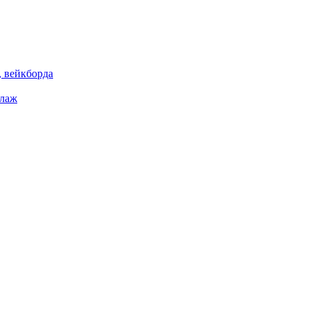
 вейкборда
елаж