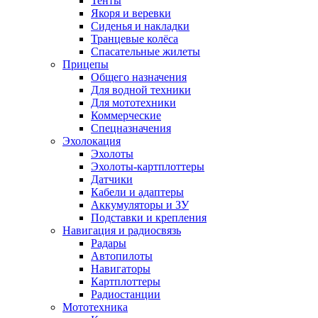
Тенты
Якоря и веревки
Сиденья и накладки
Транцевые колёса
Спасательные жилеты
Прицепы
Общего назначения
Для водной техники
Для мототехники
Коммерческие
Спецназначения
Эхолокация
Эхолоты
Эхолоты-картплоттеры
Датчики
Кабели и адаптеры
Аккумуляторы и ЗУ
Подставки и крепления
Навигация и радиосвязь
Радары
Автопилоты
Навигаторы
Картплоттеры
Радиостанции
Мототехника