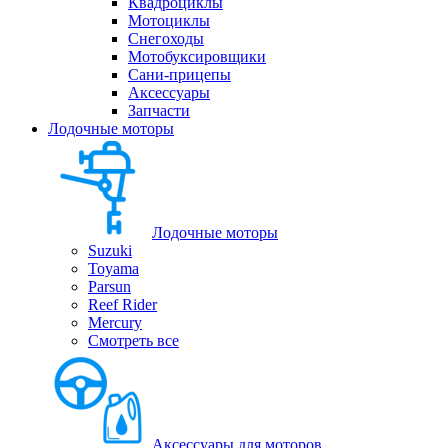
Квадроциклы
Мотоциклы
Снегоходы
Мотобуксировщики
Сани-прицепы
Аксессуары
Запчасти
Лодочные моторы
Лодочные моторы
Suzuki
Toyama
Parsun
Reef Rider
Mercury
Смотреть все
Аксессуары для моторов