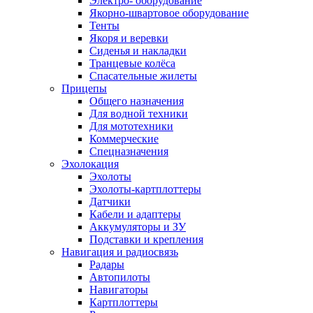
Электро- оборудование
Якорно-швартовое оборудование
Тенты
Якоря и веревки
Сиденья и накладки
Транцевые колёса
Спасательные жилеты
Прицепы
Общего назначения
Для водной техники
Для мототехники
Коммерческие
Спецназначения
Эхолокация
Эхолоты
Эхолоты-картплоттеры
Датчики
Кабели и адаптеры
Аккумуляторы и ЗУ
Подставки и крепления
Навигация и радиосвязь
Радары
Автопилоты
Навигаторы
Картплоттеры