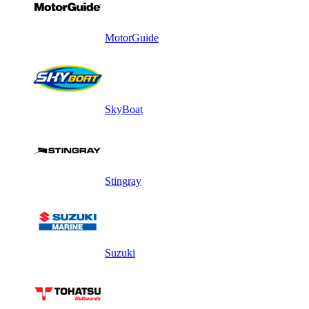
MotorGuide
SkyBoat
Stingray
Suzuki