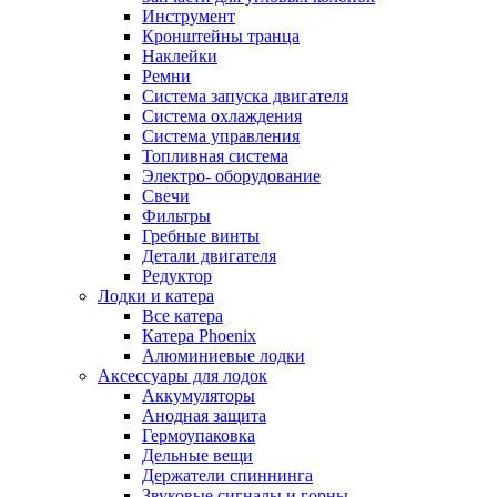
Инструмент
Кронштейны транца
Наклейки
Ремни
Система запуска двигателя
Система охлаждения
Система управления
Топливная система
Электро- оборудование
Свечи
Фильтры
Гребные винты
Детали двигателя
Редуктор
Лодки и катера
Все катера
Катера Phoenix
Алюминиевые лодки
Аксессуары для лодок
Аккумуляторы
Анодная защита
Гермоупаковка
Дельные вещи
Держатели спиннинга
Звуковые сигналы и горны