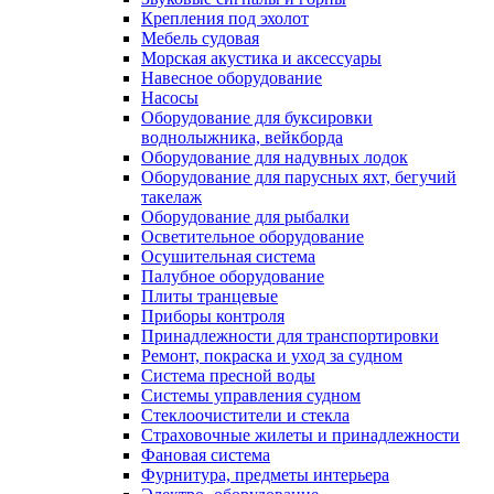
Крепления под эхолот
Мебель судовая
Морская акустика и аксессуары
Навесное оборудование
Насосы
Оборудование для буксировки
воднолыжника, вейкборда
Оборудование для надувных лодок
Оборудование для парусных яхт, бегучий
такелаж
Оборудование для рыбалки
Осветительное оборудование
Осушительная система
Палубное оборудование
Плиты транцевые
Приборы контроля
Принадлежности для транспортировки
Ремонт, покраска и уход за судном
Система пресной воды
Системы управления судном
Стеклоочистители и стекла
Страховочные жилеты и принадлежности
Фановая система
Фурнитура, предметы интерьера