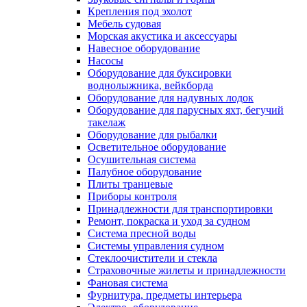
Крепления под эхолот
Мебель судовая
Морская акустика и аксессуары
Навесное оборудование
Насосы
Оборудование для буксировки
воднолыжника, вейкборда
Оборудование для надувных лодок
Оборудование для парусных яхт, бегучий
такелаж
Оборудование для рыбалки
Осветительное оборудование
Осушительная система
Палубное оборудование
Плиты транцевые
Приборы контроля
Принадлежности для транспортировки
Ремонт, покраска и уход за судном
Система пресной воды
Системы управления судном
Стеклоочистители и стекла
Страховочные жилеты и принадлежности
Фановая система
Фурнитура, предметы интерьера