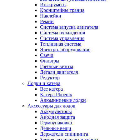
Инструмент
Кронштейны транца
Наклейки
Ремни
Система запуска двигателя
Система охлаждения
Система управления
Топливная система
Электро- оборудование
Свечи
Фильтры
Гребные винты
Детали двигателя
Редуктор
Лодки и катера
Все катера
Катера Phoenix
Алюминиевые лодки
Аксессуары для лодок
Аккумуляторы
Анодная защита
Гермоупаковка
Дельные вещи
Держатели спиннинга
Звуковые сигналы и горны