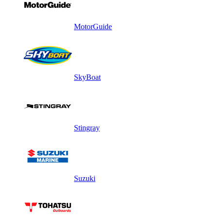
MotorGuide
SkyBoat
Stingray
Suzuki