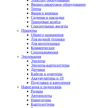
Электро- оборудование
Якорно-швартовое оборудование
Тенты
Якоря и веревки
Сиденья и накладки
Транцевые колёса
Спасательные жилеты
Прицепы
Общего назначения
Для водной техники
Для мототехники
Коммерческие
Спецназначения
Эхолокация
Эхолоты
Эхолоты-картплоттеры
Датчики
Кабели и адаптеры
Аккумуляторы и ЗУ
Подставки и крепления
Навигация и радиосвязь
Радары
Автопилоты
Навигаторы
Картплоттеры