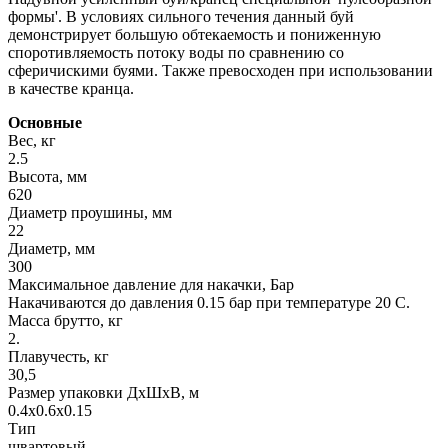
формы'. В условиях сильного течения данный буй
демонстрирует большую обтекаемость и пониженную
споротивляемость потоку воды по сравнению со
сферичискими буями. Также превосходен при использовании
в качестве кранца.
Основные
Вес, кг
2.5
Высота, мм
620
Диаметр проушины, мм
22
Диаметр, мм
300
Максимальное давление для накачки, Бар
Накачиваются до давления 0.15 бар при температуре 20 С.
Масса брутто, кг
2.
Плавучесть, кг
30,5
Размер упаковки ДхШхВ, м
0.4x0.6x0.15
Тип
швартовый