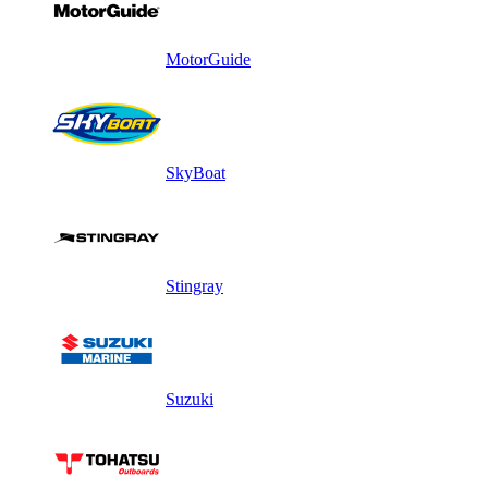
MotorGuide
SkyBoat
Stingray
Suzuki