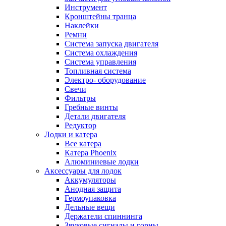
Инструмент
Кронштейны транца
Наклейки
Ремни
Система запуска двигателя
Система охлаждения
Система управления
Топливная система
Электро- оборудование
Свечи
Фильтры
Гребные винты
Детали двигателя
Редуктор
Лодки и катера
Все катера
Катера Phoenix
Алюминиевые лодки
Аксессуары для лодок
Аккумуляторы
Анодная защита
Гермоупаковка
Дельные вещи
Держатели спиннинга
Звуковые сигналы и горны