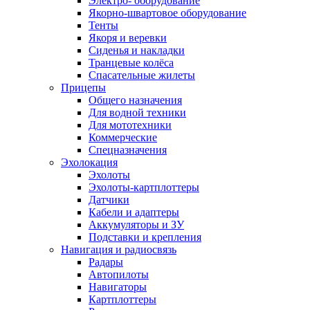
Электро- оборудование
Якорно-швартовое оборудование
Тенты
Якоря и веревки
Сиденья и накладки
Транцевые колёса
Спасательные жилеты
Прицепы
Общего назначения
Для водной техники
Для мототехники
Коммерческие
Спецназначения
Эхолокация
Эхолоты
Эхолоты-картплоттеры
Датчики
Кабели и адаптеры
Аккумуляторы и ЗУ
Подставки и крепления
Навигация и радиосвязь
Радары
Автопилоты
Навигаторы
Картплоттеры