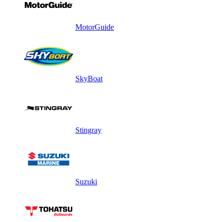
MotorGuide
SkyBoat
Stingray
Suzuki