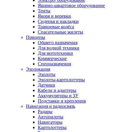
Электро- оборудование
Якорно-швартовое оборудование
Тенты
Якоря и веревки
Сиденья и накладки
Транцевые колёса
Спасательные жилеты
Прицепы
Общего назначения
Для водной техники
Для мототехники
Коммерческие
Спецназначения
Эхолокация
Эхолоты
Эхолоты-картплоттеры
Датчики
Кабели и адаптеры
Аккумуляторы и ЗУ
Подставки и крепления
Навигация и радиосвязь
Радары
Автопилоты
Навигаторы
Картплоттеры