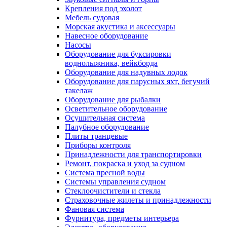
Крепления под эхолот
Мебель судовая
Морская акустика и аксессуары
Навесное оборудование
Насосы
Оборудование для буксировки
воднолыжника, вейкборда
Оборудование для надувных лодок
Оборудование для парусных яхт, бегучий
такелаж
Оборудование для рыбалки
Осветительное оборудование
Осушительная система
Палубное оборудование
Плиты транцевые
Приборы контроля
Принадлежности для транспортировки
Ремонт, покраска и уход за судном
Система пресной воды
Системы управления судном
Стеклоочистители и стекла
Страховочные жилеты и принадлежности
Фановая система
Фурнитура, предметы интерьера