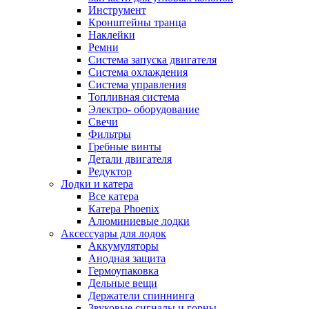
Инструмент
Кронштейны транца
Наклейки
Ремни
Система запуска двигателя
Система охлаждения
Система управления
Топливная система
Электро- оборудование
Свечи
Фильтры
Гребные винты
Детали двигателя
Редуктор
Лодки и катера
Все катера
Катера Phoenix
Алюминиевые лодки
Аксессуары для лодок
Аккумуляторы
Анодная защита
Гермоупаковка
Дельные вещи
Держатели спиннинга
Звуковые сигналы и горны