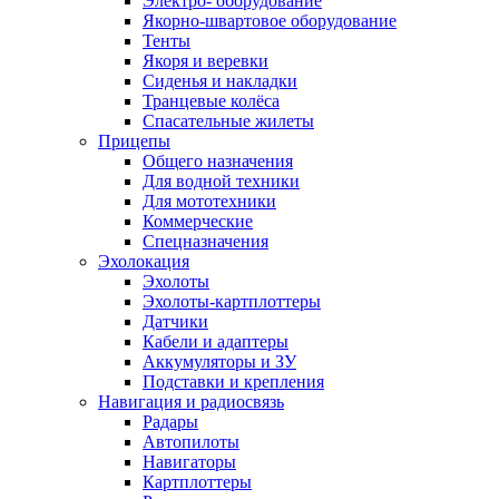
Электро- оборудование
Якорно-швартовое оборудование
Тенты
Якоря и веревки
Сиденья и накладки
Транцевые колёса
Спасательные жилеты
Прицепы
Общего назначения
Для водной техники
Для мототехники
Коммерческие
Спецназначения
Эхолокация
Эхолоты
Эхолоты-картплоттеры
Датчики
Кабели и адаптеры
Аккумуляторы и ЗУ
Подставки и крепления
Навигация и радиосвязь
Радары
Автопилоты
Навигаторы
Картплоттеры