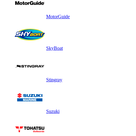
MotorGuide
SkyBoat
Stingray
Suzuki