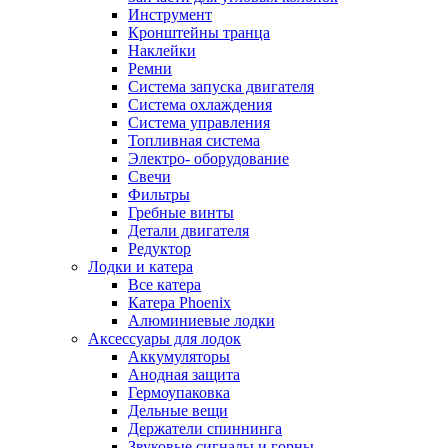
Инструмент
Кронштейны транца
Наклейки
Ремни
Система запуска двигателя
Система охлаждения
Система управления
Топливная система
Электро- оборудование
Свечи
Фильтры
Гребные винты
Детали двигателя
Редуктор
Лодки и катера
Все катера
Катера Phoenix
Алюминиевые лодки
Аксессуары для лодок
Аккумуляторы
Анодная защита
Гермоупаковка
Дельные вещи
Держатели спиннинга
Звуковые сигналы и горны