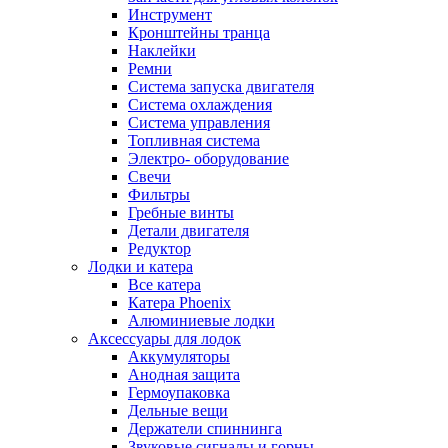
Инструмент
Кронштейны транца
Наклейки
Ремни
Система запуска двигателя
Система охлаждения
Система управления
Топливная система
Электро- оборудование
Свечи
Фильтры
Гребные винты
Детали двигателя
Редуктор
Лодки и катера
Все катера
Катера Phoenix
Алюминиевые лодки
Аксессуары для лодок
Аккумуляторы
Анодная защита
Гермоупаковка
Дельные вещи
Держатели спиннинга
Звуковые сигналы и горны