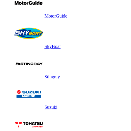
MotorGuide
SkyBoat
Stingray
Suzuki