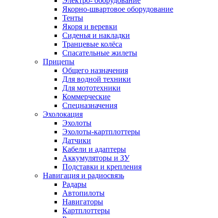
Электро- оборудование
Якорно-швартовое оборудование
Тенты
Якоря и веревки
Сиденья и накладки
Транцевые колёса
Спасательные жилеты
Прицепы
Общего назначения
Для водной техники
Для мототехники
Коммерческие
Спецназначения
Эхолокация
Эхолоты
Эхолоты-картплоттеры
Датчики
Кабели и адаптеры
Аккумуляторы и ЗУ
Подставки и крепления
Навигация и радиосвязь
Радары
Автопилоты
Навигаторы
Картплоттеры