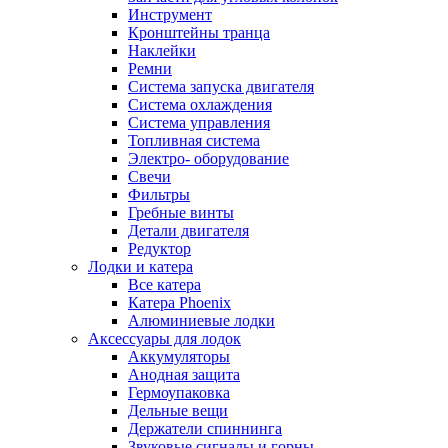
Инструмент
Кронштейны транца
Наклейки
Ремни
Система запуска двигателя
Система охлаждения
Система управления
Топливная система
Электро- оборудование
Свечи
Фильтры
Гребные винты
Детали двигателя
Редуктор
Лодки и катера
Все катера
Катера Phoenix
Алюминиевые лодки
Аксессуары для лодок
Аккумуляторы
Анодная защита
Гермоупаковка
Дельные вещи
Держатели спиннинга
Звуковые сигналы и горны