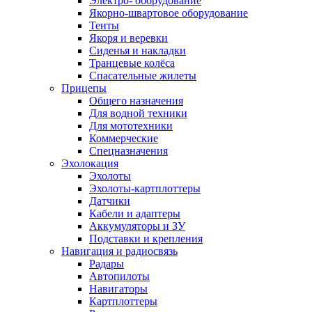
Электро- оборудование
Якорно-швартовое оборудование
Тенты
Якоря и веревки
Сиденья и накладки
Транцевые колёса
Спасательные жилеты
Прицепы
Общего назначения
Для водной техники
Для мототехники
Коммерческие
Спецназначения
Эхолокация
Эхолоты
Эхолоты-картплоттеры
Датчики
Кабели и адаптеры
Аккумуляторы и ЗУ
Подставки и крепления
Навигация и радиосвязь
Радары
Автопилоты
Навигаторы
Картплоттеры