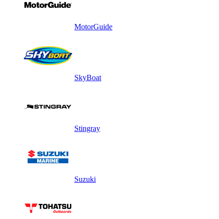
MotorGuide
SkyBoat
Stingray
Suzuki