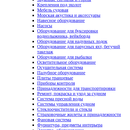
Крепления под эхолот
Мебель судовая
Морская акустика и аксессуары
Навесное оборудование
Насосы
Оборудование для буксировки
воднолыжника, вейкборда
Оборудование для надувных лодок
Оборудование для парусных яхт, бегучий
такелаж
Оборудование для рыбалки
Осветительное оборудование
Осушительная система
Палубное оборудование
Плиты транцевые
Приборы контроля
Принадлежности для транспортировки
Ремонт, покраска и уход за судном
Система пресной воды
Системы управления судном
Стеклоочистители и стекла
Страховочные жилеты и принадлежности
Фановая система
Фурнитура, предметы интерьера