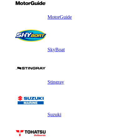
MotorGuide
SkyBoat
Stingray
Suzuki