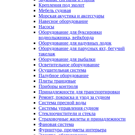
Крепления под эхолот
Мебель судовая
Морская акустика и аксессуары
Навесное оборудование
Насосы
Оборудование для буксировки
воднолыжника, вейкборда
Оборудование для надувных лодок
Оборудование для парусных яхт, бегучий
такелаж
Оборудование для рыбалки
Осветительное оборудование
Осушительная система
Палубное оборудование
Плиты транцевые
Приборы контроля
Принадлежности для транспортировки
Ремонт, покраска и уход за судном
Система пресной воды
Системы управления судном
Стеклоочистители и стекла
Страховочные жилеты и принадлежности
Фановая система
Фурнитура, предметы интерьера