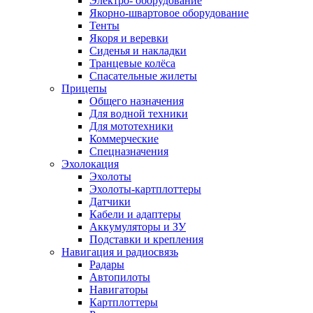
Электро- оборудование
Якорно-швартовое оборудование
Тенты
Якоря и веревки
Сиденья и накладки
Транцевые колёса
Спасательные жилеты
Прицепы
Общего назначения
Для водной техники
Для мототехники
Коммерческие
Спецназначения
Эхолокация
Эхолоты
Эхолоты-картплоттеры
Датчики
Кабели и адаптеры
Аккумуляторы и ЗУ
Подставки и крепления
Навигация и радиосвязь
Радары
Автопилоты
Навигаторы
Картплоттеры