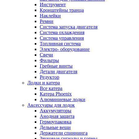
Инструмент
Кронштейны транца
Наклейки
Ремни
Система запуска двигателя
Система охлаждения
Система управления
Топливная система
Электро- оборудование
Свечи
Фильтры
Гребные винты
Детали двигателя
Редуктор
Лодки и катера
Все катера
Катера Phoenix
Алюминиевые лодки
Аксессуары для лодок
Аккумуляторы
Анодная защита
Гермоупаковка
Дельные вещи
Держатели спиннинга
Звуковые сигналы и горны