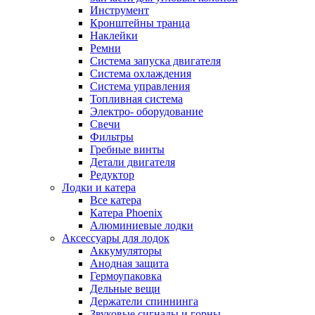
Инструмент
Кронштейны транца
Наклейки
Ремни
Система запуска двигателя
Система охлаждения
Система управления
Топливная система
Электро- оборудование
Свечи
Фильтры
Гребные винты
Детали двигателя
Редуктор
Лодки и катера
Все катера
Катера Phoenix
Алюминиевые лодки
Аксессуары для лодок
Аккумуляторы
Анодная защита
Гермоупаковка
Дельные вещи
Держатели спиннинга
Звуковые сигналы и горны