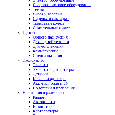
Электро- оборудование
Якорно-швартовое оборудование
Тенты
Якоря и веревки
Сиденья и накладки
Транцевые колёса
Спасательные жилеты
Прицепы
Общего назначения
Для водной техники
Для мототехники
Коммерческие
Спецназначения
Эхолокация
Эхолоты
Эхолоты-картплоттеры
Датчики
Кабели и адаптеры
Аккумуляторы и ЗУ
Подставки и крепления
Навигация и радиосвязь
Радары
Автопилоты
Навигаторы
Картплоттеры