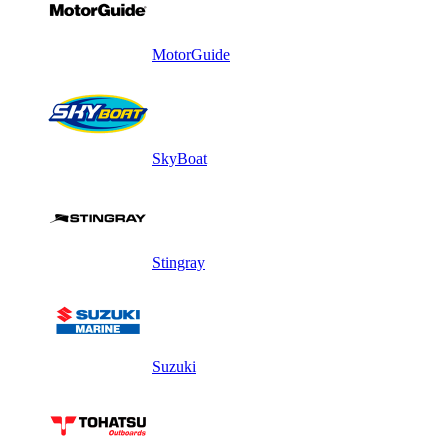
MotorGuide
SkyBoat
Stingray
Suzuki