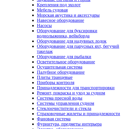
Крепления под эхолот
Мебель судовая
Морская акустика и аксессуары
Навесное оборудование
Насосы
Оборудование для буксировки
воднолыжника, вейкборда
Оборудование для надувных лодок
Оборудование для парусных яхт, бегучий
такелаж
Оборудование для рыбалки
Осветительное оборудование
Осушительная система
Палубное оборудование
Плиты транцевые
Приборы контроля
Принадлежности для транспортировки
Ремонт, покраска и уход за судном
Система пресной воды
Системы управления судном
Стеклоочистители и стекла
Страховочные жилеты и принадлежности
Фановая система
Фурнитура, предметы интерьера