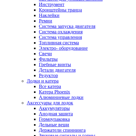
Инструмент
Кронштейны транца
Наклейки
Ремни
Система запуска двигателя
Система охлаждения
Система управления
Топливная система
Электро- оборудование
Свечи
Фильтры
Гребные винты
Детали двигателя
Редуктор
Лодки и катера
Все катера
Катера Phoenix
Алюминиевые лодки
Аксессуары для лодок
Аккумуляторы
Анодная защита
Гермоупаковка
Дельные вещи
Держатели спиннинга
Звуковые сигналы и горны