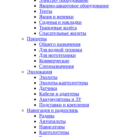
Электро- оборудование
Якорно-швартовое оборудование
Тенты
Якоря и веревки
Сиденья и накладки
Транцевые колёса
Спасательные жилеты
Прицепы
Общего назначения
Для водной техники
Для мототехники
Коммерческие
Спецназначения
Эхолокация
Эхолоты
Эхолоты-картплоттеры
Датчики
Кабели и адаптеры
Аккумуляторы и ЗУ
Подставки и крепления
Навигация и радиосвязь
Радары
Автопилоты
Навигаторы
Картплоттеры