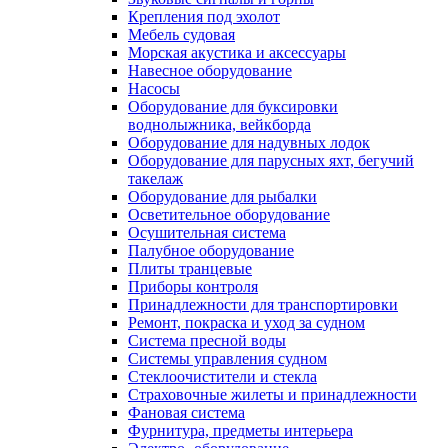
Крепления под эхолот
Мебель судовая
Морская акустика и аксессуары
Навесное оборудование
Насосы
Оборудование для буксировки
воднолыжника, вейкборда
Оборудование для надувных лодок
Оборудование для парусных яхт, бегучий
такелаж
Оборудование для рыбалки
Осветительное оборудование
Осушительная система
Палубное оборудование
Плиты транцевые
Приборы контроля
Принадлежности для транспортировки
Ремонт, покраска и уход за судном
Система пресной воды
Системы управления судном
Стеклоочистители и стекла
Страховочные жилеты и принадлежности
Фановая система
Фурнитура, предметы интерьера