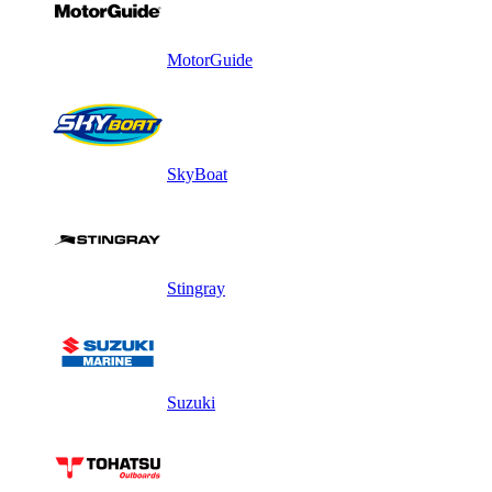
MotorGuide
SkyBoat
Stingray
Suzuki