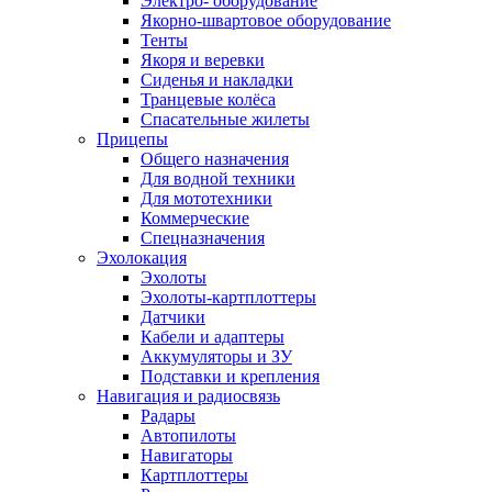
Электро- оборудование
Якорно-швартовое оборудование
Тенты
Якоря и веревки
Сиденья и накладки
Транцевые колёса
Спасательные жилеты
Прицепы
Общего назначения
Для водной техники
Для мототехники
Коммерческие
Спецназначения
Эхолокация
Эхолоты
Эхолоты-картплоттеры
Датчики
Кабели и адаптеры
Аккумуляторы и ЗУ
Подставки и крепления
Навигация и радиосвязь
Радары
Автопилоты
Навигаторы
Картплоттеры