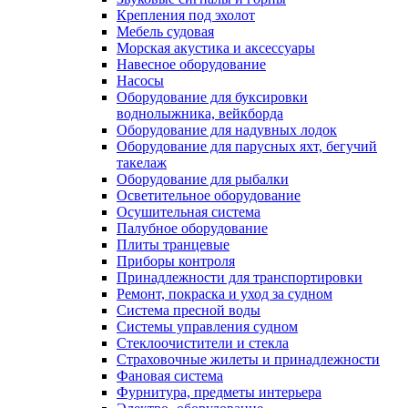
Крепления под эхолот
Мебель судовая
Морская акустика и аксессуары
Навесное оборудование
Насосы
Оборудование для буксировки
воднолыжника, вейкборда
Оборудование для надувных лодок
Оборудование для парусных яхт, бегучий
такелаж
Оборудование для рыбалки
Осветительное оборудование
Осушительная система
Палубное оборудование
Плиты транцевые
Приборы контроля
Принадлежности для транспортировки
Ремонт, покраска и уход за судном
Система пресной воды
Системы управления судном
Стеклоочистители и стекла
Страховочные жилеты и принадлежности
Фановая система
Фурнитура, предметы интерьера