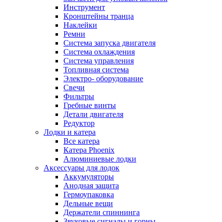
Инструмент
Кронштейны транца
Наклейки
Ремни
Система запуска двигателя
Система охлаждения
Система управления
Топливная система
Электро- оборудование
Свечи
Фильтры
Гребные винты
Детали двигателя
Редуктор
Лодки и катера
Все катера
Катера Phoenix
Алюминиевые лодки
Аксессуары для лодок
Аккумуляторы
Анодная защита
Гермоупаковка
Дельные вещи
Держатели спиннинга
Звуковые сигналы и горны