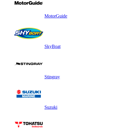
MotorGuide
SkyBoat
Stingray
Suzuki